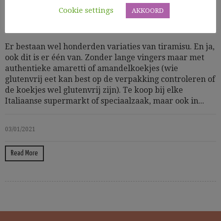
Cookie settings
AKKOORD
Zoet
Er bestaan wel honderden variaties van tiramisu. En ja,
ook dit is er één van. Zonder lange vingers maar met
authentieke amaretti of amandelkoekjes (wie
glutenvrij eet kan best op de verpakking controleren of
de koekjes wel glutenvrij zijn). Te koop bij elke
Italiaanse supermarkt of speciaalzaak, maar ook in...
03/01/2021
Read More