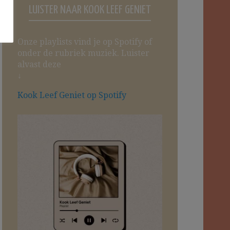
LUISTER NAAR KOOK LEEF GENIET
Onze playlists vind je op Spotify of
onder de rubriek muziek. Luister
alvast deze
↓
Kook Leef Geniet op Spotify