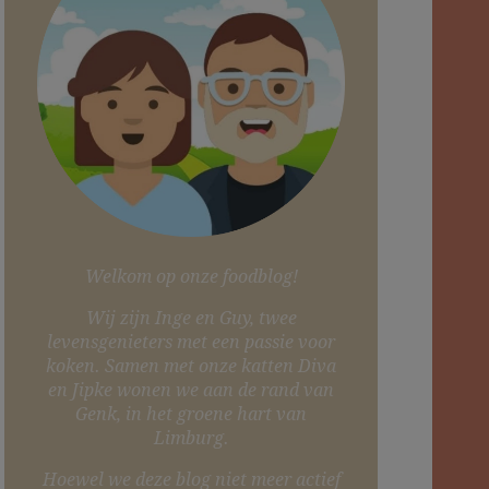
Welkom op onze foodblog!
Wij zijn Inge en Guy, twee
levensgenieters met een passie voor
koken. Samen met onze katten Diva
en Jipke wonen we aan de rand van
Genk, in het groene hart van
Limburg.
Hoewel we deze blog niet meer actief