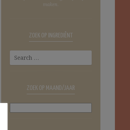
maken.
ZOEK OP INGREDIËNT
ZOEK OP MAAND/JAAR