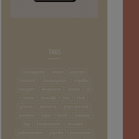
TAGS
aardappelen
amuse
asperges
Aziatisch
champignons
coquilles
courgette
deegwaren
dessert
ei
eieren
feestelijk
feta
Fruit
gezond
glutenvrij
grijze garnaal
groenten
hapje
herfst
Italiaans
kip
komkommer
mosselen
paddenstoelen
paprika
parmezaan