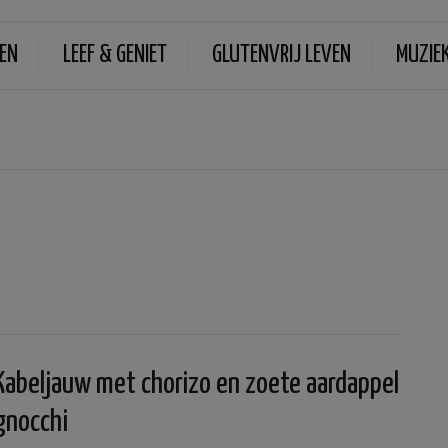
EN
LEEF & GENIET
GLUTENVRIJ LEVEN
MUZIE
Kabeljauw met chorizo en zoete aardappel
gnocchi