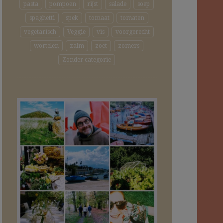
pasta
pompoen
rijst
salade
soep
spaghetti
spek
tomaat
tomaten
vegetarisch
Veggie
vis
voorgerecht
wortelen
zalm
zoet
zomers
Zonder categorie