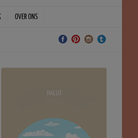
K
OVER ONS
HALLO