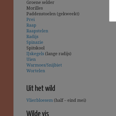
Groene selder
Morilles
Paddenstoelen (gekweekt)
Prei
Raap
Raapstelen
Radijs
Spinazie
Spitskool
IJskegels
(lange radijs)
Uien
Warmoes/Snijbiet
Wortelen
Uit het wild
Vlierbloesem
(half – eind mei)
Wilde vis