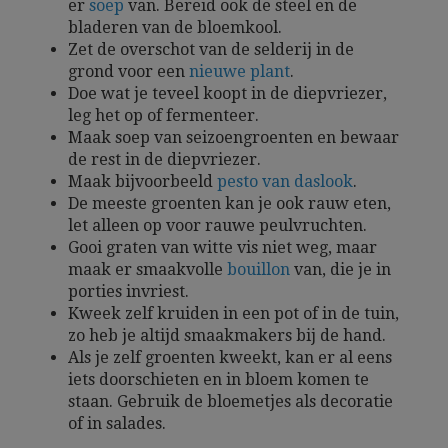
er
soep
van. Bereid ook de steel en de
bladeren van de bloemkool.
Zet de overschot van de selderij in de
grond voor een
nieuwe plant
.
Doe wat je teveel koopt in de diepvriezer,
leg het op of fermenteer.
Maak soep van seizoengroenten en bewaar
de rest in de diepvriezer.
Maak bijvoorbeeld
pesto van daslook
.
De meeste groenten kan je ook rauw eten,
let alleen op voor rauwe peulvruchten.
Gooi graten van witte vis niet weg, maar
maak er smaakvolle
bouillon
van, die je in
porties invriest.
Kweek zelf kruiden in een pot of in de tuin,
zo heb je altijd smaakmakers bij de hand.
Als je zelf groenten kweekt, kan er al eens
iets doorschieten en in bloem komen te
staan. Gebruik de bloemetjes als decoratie
of in salades.