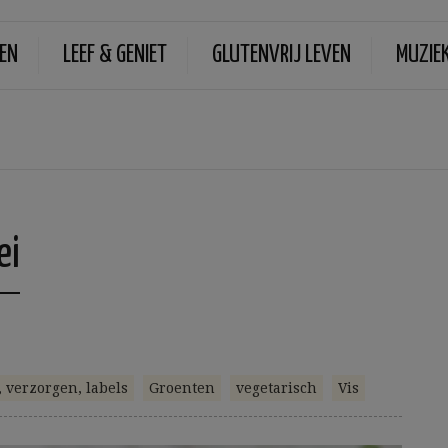
EN
LEEF & GENIET
GLUTENVRIJ LEVEN
MUZIE
ei
 verzorgen, labels
Groenten
vegetarisch
Vis