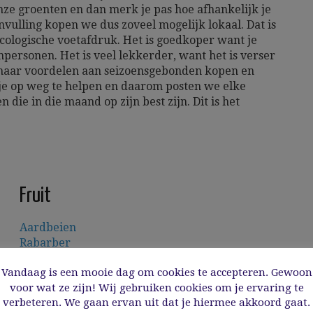
nze groenten en dan merk je pas hoe afhankelijk je
nvulling kopen we dus zoveel mogelijk lokaal. Dat is
ecologische voetafdruk. Het is goedkoper want je
personen. Het is veel lekkerder, want het is verser
en maar voordelen aan seizoensgebonden kopen en
je op weg te helpen en daarom posten we elke
die in die maand op zijn best zijn. Dit is het
Fruit
Aardbeien
Rabarber
Vandaag is een mooie dag om cookies te accepteren. Gewoon
Keukenkruiden
voor wat ze zijn! Wij gebruiken cookies om je ervaring te
verbeteren. We gaan ervan uit dat je hiermee akkoord gaat.
Bieslook