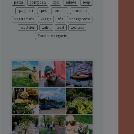
pasta
pompoen
rijst
salade
soep
spaghetti
spek
tomaat
tomaten
vegetarisch
Veggie
vis
voorgerecht
wortelen
zalm
zoet
zomers
Zonder categorie