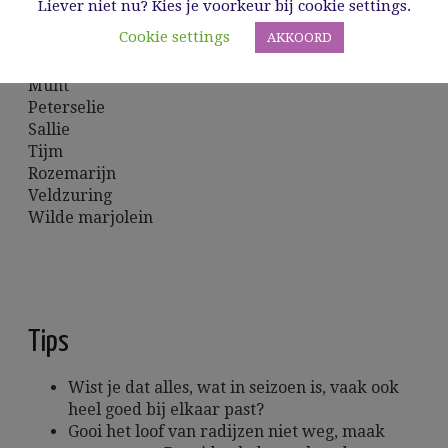
Liever niet nu? Kies je voorkeur bij cookie settings.
Citroenmelisse
Cookie settings
AKKOORD
Daslook
Kervel
Munt
Peterselie
Sallie
Tijm
Rozemarijn
Veldzuring
Wilde marjolein
Tips
Wist je dat alles, wat in seizoen is, vaak ook
heel goed bij elkaar past?
Gooi het loof van radijzen niet weg, maak