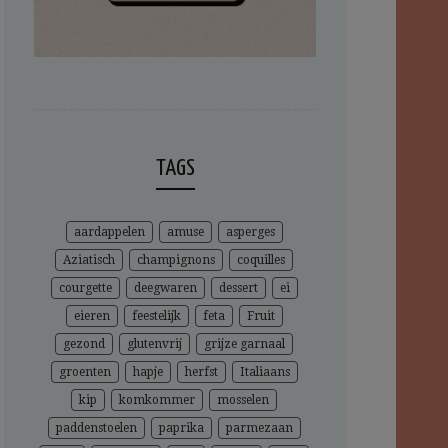
TAGS
aardappelen
amuse
asperges
Aziatisch
champignons
coquilles
courgette
deegwaren
dessert
ei
eieren
feestelijk
feta
Fruit
gezond
glutenvrij
grijze garnaal
groenten
hapje
herfst
Italiaans
kip
komkommer
mosselen
paddenstoelen
paprika
parmezaan