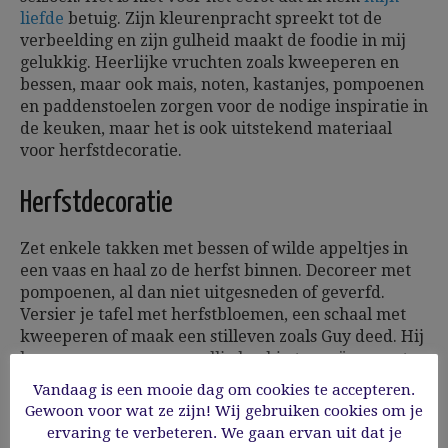
liefde
betuig. Zijn kleurenpracht spreekt tot de
verbeelding en zijn gulheid maakt de foodie in mij
gelukkig. Heerlijke vruchten zoals kweeperen en
bessen, maar ook mais, noten, kastanjes, pompoenen
en paddenstoelen zorgen voor de nodige inspiratie in
de keuken, maar het is ook uitstekend materiaal
voor herfstdecoratie.
Herfstdecoratie
Zet enkele takken met bessen of wilde appeltjes in
een vaas en haal zo de herfst binnen. Decoreer met
pompoenen, al dan niet uitgesneden of geverfd.
Versier je tafel met herfstbloemen, een schaal met
kweeperen of maak een stilleven zoals Guy deed. Hij
koos ervoor om een gezellig hoekje te creëren met
pompoenen, chrysanten, enkele tuinbeeldjes en een
Vandaag is een mooie dag om cookies te accepteren.
kaars in een lantaarn. Het fleurt ons terras op nu de
Gewoon voor wat ze zijn! Wij gebruiken cookies om je
zomerbloemen zijn uitgebloeid en we kijken ernaar
ervaring te verbeteren. We gaan ervan uit dat je
vanuit de woonkamer en keuken! Dus dubbel