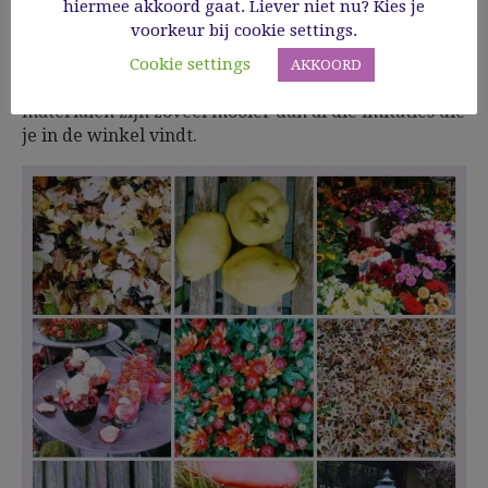
hiermee akkoord gaat. Liever niet nu? Kies je
plezier.
voorkeur bij cookie settings.
Het kost een beetje moeite, maar bijna geen geld.
Cookie settings
AKKOORD
Gebruik je creativiteit en je fantasie. Natuurlijke
materialen zijn zoveel mooier dan al die imitaties die
je in de winkel vindt.