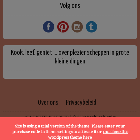
Volg ons
Kook, leef, geniet … over plezier scheppen in grote
kleine dingen
Over ons
Privacybeleid
ALL RIGHTS RESERVED | © 2020 KookLeefGeniet
Site is using a trial version of the theme. Please enter your
purchase code in theme settings to activate it or
purchase this
wordpress theme here