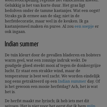
weersvoorspelling regende het vanochtend alweer.
Gelukkig is het van korte duur. Het gras ligt
bedolven onder de tamme kastanjes. Wat een oogst!
Straks ga ik ermee aan de slag; niet in de
herfstdecoratie, maar wel in de keuken. Ik ga
kastanjemeel maken én puree. Al zou
een soepje
er
ook ingaan.
Indian summer
De tuin kleurt door de gevallen bladeren en bolsters
warm geel, wat een zonnige indruk wekt. De
goudgele gloed steekt mooi af tegen de donkergrijze
lucht. Er staat een strakke wind, maar de
temperatuur is best wel zacht. We worden eindelijk
nog eens getrakteerd op een
Indian summer
day. Of
is het gewoon een mooie herfstdag? Ach, het is wat
het is.
De herfst maakt me lyrisch; ik heb iets met dit
seizoen. Het is niet voor het eerst dat ik hem
mijn