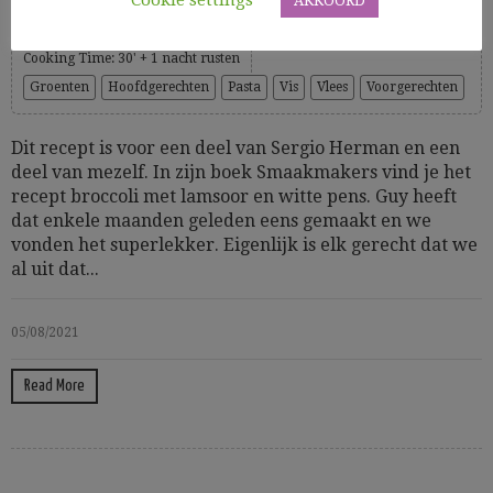
Cookie settings
AKKOORD
Cooking Time: 30' + 1 nacht rusten
Groenten
Hoofdgerechten
Pasta
Vis
Vlees
Voorgerechten
Dit recept is voor een deel van Sergio Herman en een
deel van mezelf. In zijn boek Smaakmakers vind je het
recept broccoli met lamsoor en witte pens. Guy heeft
dat enkele maanden geleden eens gemaakt en we
vonden het superlekker. Eigenlijk is elk gerecht dat we
al uit dat...
05/08/2021
Read More