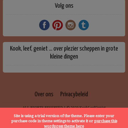
Volg ons
Kook, leef, geniet … over plezier scheppen in grote
kleine dingen
Over ons
Privacybeleid
ALL RIGHTS RESERVED | © 2020 KookLeefGeniet
Site is using a trial version of the theme. Please enter your
purchase code in theme settings to activate it or
purchase this
wordpress theme here