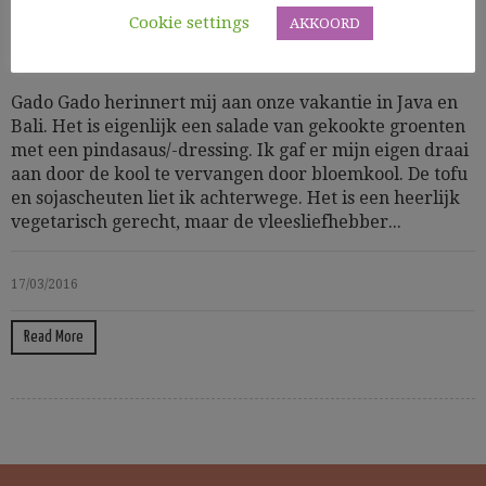
Cookie settings
AKKOORD
Cooking Time: 60
Aziatisch
Gezond
Groenten
vegetarisch
Gado Gado herinnert mij aan onze vakantie in Java en
Bali. Het is eigenlijk een salade van gekookte groenten
met een pindasaus/-dressing. Ik gaf er mijn eigen draai
aan door de kool te vervangen door bloemkool. De tofu
en sojascheuten liet ik achterwege. Het is een heerlijk
vegetarisch gerecht, maar de vleesliefhebber...
17/03/2016
Read More