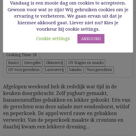
Vandaag is een mooie dag om cookies te accepteren.
Gewoon voor wat ze zijn! Wij gebruiken cookies om je
ervaring te verbeteren. We gaan ervan uit dat je
Gerookte eendenborst met appel, witlof en
hiermee akkoord gaat. Liever niet nu? Kies je
voorkeur bij cookie settings.
peperkoek
Cookie settings
AKKOORD
Cooking Time: 20
Basics
Gevogelte
Glutenvrij
GV Hapjes en snacks
GV voorgerechten
Lactosevrij
Salades
Voorgerechten
Afgelopen weekend heb ik redelijk wat tijd in de
keuken doorgebracht. Zelf yoghurt gemaakt,
bananenmuffins gebakken en lekker gekookt. Eén van
de gerechten was deze salade met eendenborst, witlof
en peperkoek. De appel werd rauw en gebakken
verwerkt. Van de peperkoek maakte ik croutons en
daarbij kwam een lekkere dressing...