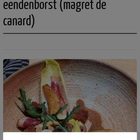
eendenborst (magret de
canard)