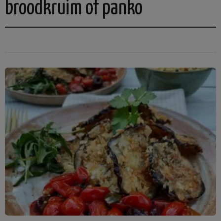
broodkruim of panko