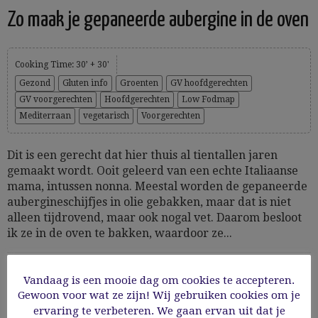
Zo maak je gepaneerde aubergine in de oven
Cooking Time: 30’ + 30'
Gezond
Gluten info
Groenten
GV hoofdgerechten
GV voorgerechten
Hoofdgerechten
Low Fodmap
Mediterraan
vegetarisch
Voorgerechten
Dit is een gerecht dat hier thuis al tientallen jaren
gemaakt wordt. Ooit geleerd van een echte Italiaanse
mama, intussen nonna. Meestal worden de gepaneerde
aubergineschijfjes in olie gebakken, maar dat is niet
alleen tijdrovend, maar ook nogal vet. Daarom besloot
ik ze in de oven te bakken, waardoor ze...
31/08/2022
Vandaag is een mooie dag om cookies te accepteren.
Gewoon voor wat ze zijn! Wij gebruiken cookies om je
Read More
ervaring te verbeteren. We gaan ervan uit dat je