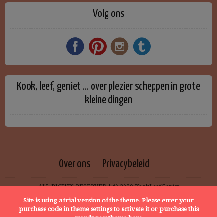
Volg ons
Kook, leef, geniet … over plezier scheppen in grote
kleine dingen
Over ons
Privacybeleid
ALL RIGHTS RESERVED | © 2020 KookLeefGeniet
Site is using a trial version of the theme. Please enter your
purchase code in theme settings to activate it or
purchase this