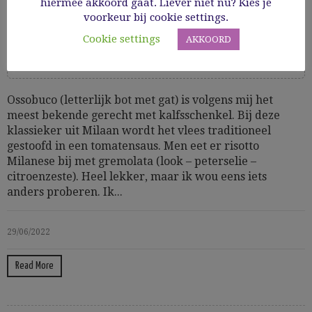
hiermee akkoord gaat. Liever niet nu? Kies je
voorkeur bij cookie settings.
Cooking Time: 3 u garen
Cookie settings
AKKOORD
Glutenvrij
GV hoofdgerechten
Hoofdgerechten
Mediterraan
Vlees
Ossobuco (letterlijk bot met gat) is volgens mij het
meest bekende gerecht met kalfsschenkel. Bij deze
klassieker uit Milaan wordt het vlees traditioneel
gestoofd in een tomatensaus. Men eet er risotto
Milanese bij met gremolata (look – peterselie –
citroenzeste). Heel lekker, maar ik wou eens iets
anders proberen. Ik...
29/06/2022
Read More