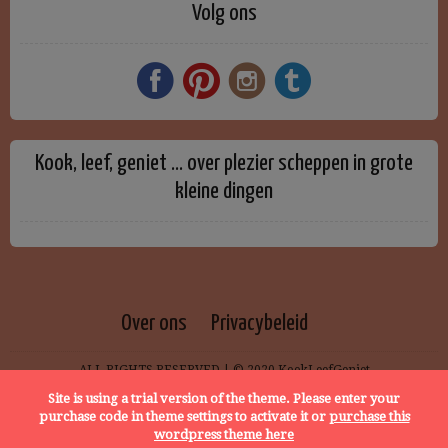
Volg ons
Kook, leef, geniet … over plezier scheppen in grote
kleine dingen
Over ons
Privacybeleid
ALL RIGHTS RESERVED | © 2020 KookLeefGeniet
Site is using a trial version of the theme. Please enter your
purchase code in theme settings to activate it or
purchase this
wordpress theme here