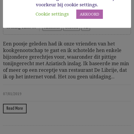
voorkeur bij cookie settings.
Pittige tonijn met sesam
Cookie settings
AKKOORD
Cooking Time: 60
Aziatisch
Gezond
Vis
Een poosje geleden had ik onze vrienden van het
kookgenootschap te gast en ik schotelde hen enkele
bijzondere gerechtjes voor, waaronder dit pittige
tonijngerecht met Aziatisch inslag. Ik baseerde me min
of meer op een receptje van restaurant De Librije, dat
ik op het internet vond. Het zou geen uitdaging...
07/01/2019
Read More