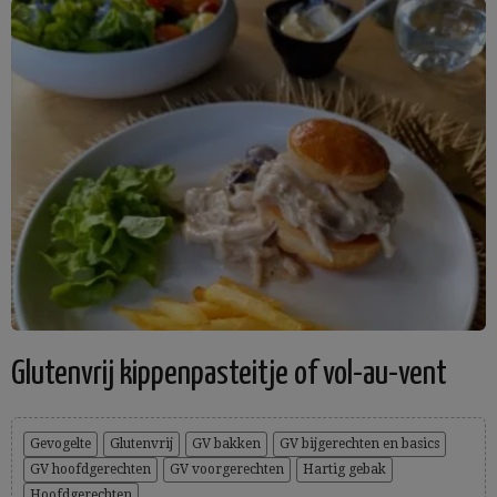
Glutenvrij kippenpasteitje of vol-au-vent
Gevogelte
Glutenvrij
GV bakken
GV bijgerechten en basics
GV hoofdgerechten
GV voorgerechten
Hartig gebak
Hoofdgerechten