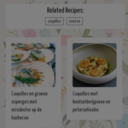
Related Recipes:
coquilles
erwten
Coquilles en groene
Coquilles met
asperges met
knolselderijpuree en
misoboter op de
peterselieolie
barbecue