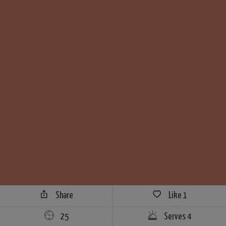
Share
Like
1
25
Serves 4