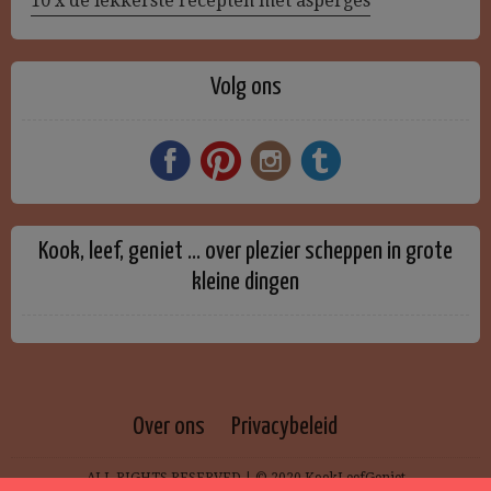
10 x de lekkerste recepten met asperges
Volg ons
Kook, leef, geniet … over plezier scheppen in grote
kleine dingen
Over ons
Privacybeleid
ALL RIGHTS RESERVED | © 2020 KookLeefGeniet