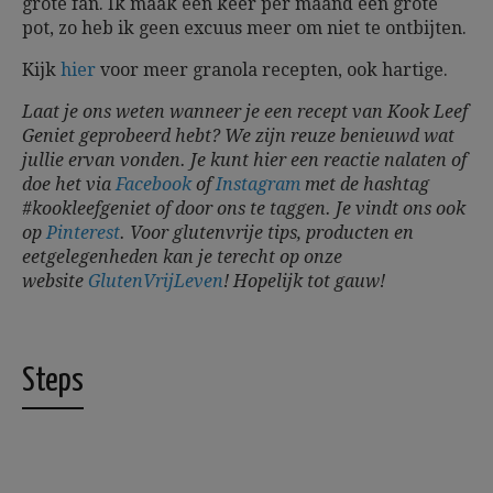
grote fan. Ik maak één keer per maand een grote
pot, zo heb ik geen excuus meer om niet te ontbijten.
Kijk
hier
voor meer granola recepten, ook hartige.
Laat je ons weten wanneer je een recept van Kook Leef
Geniet geprobeerd hebt? We zijn reuze benieuwd wat
jullie ervan vonden. Je kunt hier een reactie nalaten of
doe het via
Facebook
of
Instagram
met de hashtag
#kookleefgeniet of door ons te taggen. Je vindt ons ook
op
Pinterest
. Voor glutenvrije tips, producten en
eetgelegenheden kan je terecht op onze
website
GlutenVrijLeven
!
Hopelijk tot gauw!
Steps