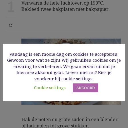
1
Verwarm de hete luchtoven op 150°C.
Bekleed twee bakplaten met bakpapier.
2
Vandaag is een mooie dag om cookies te accepteren.
Gewoon voor wat ze zijn! Wij gebruiken cookies om je
ervaring te verbeteren. We gaan ervan uit dat je
hiermee akkoord gaat. Liever niet nu? Kies je
voorkeur bij cookie settings.
Cookie settings
AKKOORD
Hak de noten en grote zaden in een blender
of hakmolen tot grove stukken.