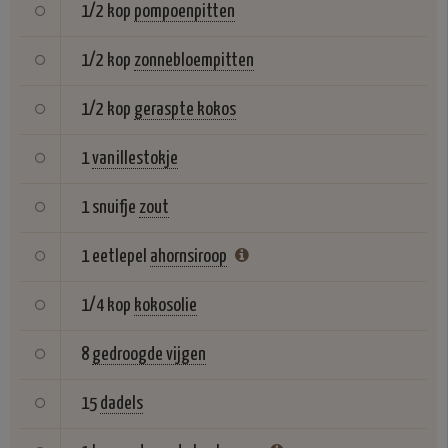
1/2 kop
pompoenpitten
1/2 kop
zonnebloempitten
1/2 kop
geraspte kokos
1
vanillestokje
1 snuifje
zout
1 eetlepel
ahornsiroop
1/4 kop
kokosolie
8
gedroogde vijgen
15
dadels