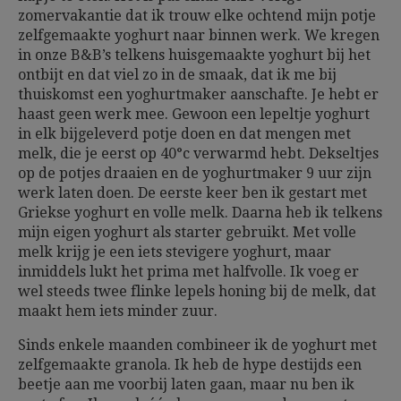
zomervakantie dat ik trouw elke ochtend mijn potje
zelfgemaakte yoghurt naar binnen werk. We kregen
in onze B&B’s telkens huisgemaakte yoghurt bij het
ontbijt en dat viel zo in de smaak, dat ik me bij
thuiskomst een yoghurtmaker aanschafte. Je hebt er
haast geen werk mee. Gewoon een lepeltje yoghurt
in elk bijgeleverd potje doen en dat mengen met
melk, die je eerst op 40°c verwarmd hebt. Dekseltjes
op de potjes draaien en de yoghurtmaker 9 uur zijn
werk laten doen. De eerste keer ben ik gestart met
Griekse yoghurt en volle melk. Daarna heb ik telkens
mijn eigen yoghurt als starter gebruikt. Met volle
melk krijg je een iets stevigere yoghurt, maar
inmiddels lukt het prima met halfvolle. Ik voeg er
wel steeds twee flinke lepels honing bij de melk, dat
maakt hem iets minder zuur.
Sinds enkele maanden combineer ik de yoghurt met
zelfgemaakte granola. Ik heb de hype destijds een
beetje aan me voorbij laten gaan, maar nu ben ik