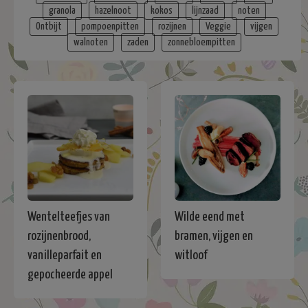
granola
hazelnoot
kokos
lijnzaad
noten
Ontbijt
pompoenpitten
rozijnen
Veggie
vijgen
walnoten
zaden
zonnebloempitten
Wentelteefjes van
Wilde eend met
rozijnenbrood,
bramen, vijgen en
vanilleparfait en
witloof
gepocheerde appel