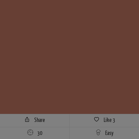
Share
Like
3
30
Easy