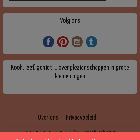
Volg ons
Kook, leef, geniet … over plezier scheppen in grote
kleine dingen
Over ons
Privacybeleid
ALL RIGHTS RESERVED | © 2020 KookLeefGeniet