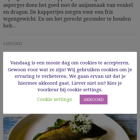
asperges doen het goed met de anijssmaak van venkel
en dragon. De kappertjes zorgen voor een fris
tegengewicht. En om het gerecht gezonder te houden
heb...
12/05/2022
Read More
Vandaag is een mooie dag om cookies te accepteren.
Gewoon voor wat ze zijn! Wij gebruiken cookies om je
ervaring te verbeteren. We gaan ervan uit dat je
hiermee akkoord gaat. Liever niet nu? Kies je
voorkeur bij cookie settings.
Cookie settings
AKKOORD