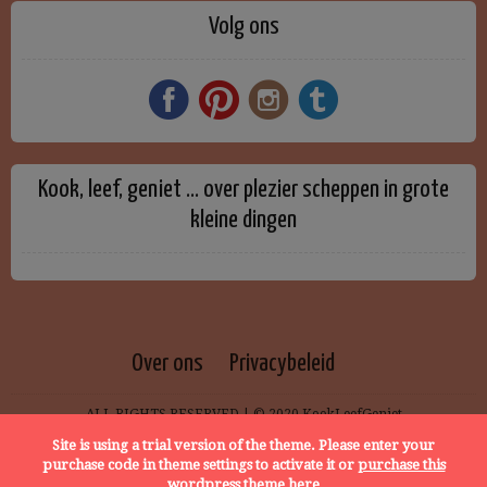
Volg ons
Kook, leef, geniet … over plezier scheppen in grote
kleine dingen
Over ons
Privacybeleid
ALL RIGHTS RESERVED | © 2020 KookLeefGeniet
Site is using a trial version of the theme. Please enter your
purchase code in theme settings to activate it or
purchase this
wordpress theme here