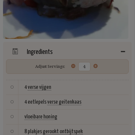
Ingredients
Adjust Servings:
4
verse vijgen
4 eetlepels
verse geitenkaas
vloeibare honing
8 plakjes
gerookt ontbijtspek