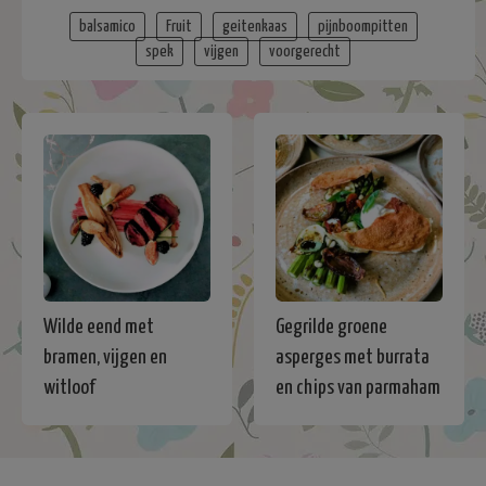
balsamico
Fruit
geitenkaas
pijnboompitten
spek
vijgen
voorgerecht
Wilde eend met
Gegrilde groene
bramen, vijgen en
asperges met burrata
witloof
en chips van parmaham