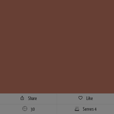
Share
Like
30
Serves 4