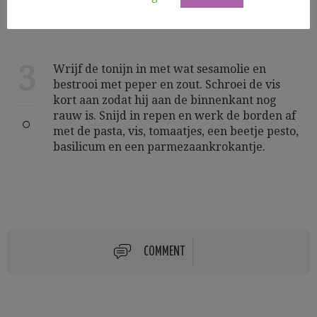
3
Wrijf de tonijn in met wat sesamolie en
bestrooi met peper en zout. Schroei de vis
kort aan zodat hij aan de binnenkant nog
rauw is. Snijd in repen en werk de borden af
met de pasta, vis, tomaatjes, een beetje pesto,
basilicum en een parmezaankrokantje.
COMMENT