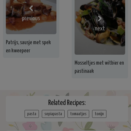
previous
next
Patrijs, sausje met spek
en kweepeer
Mosseltjes met witbier en
pastinaak
Related Recipes:
pasta
sepiapasta
tomaatjes
tonijn