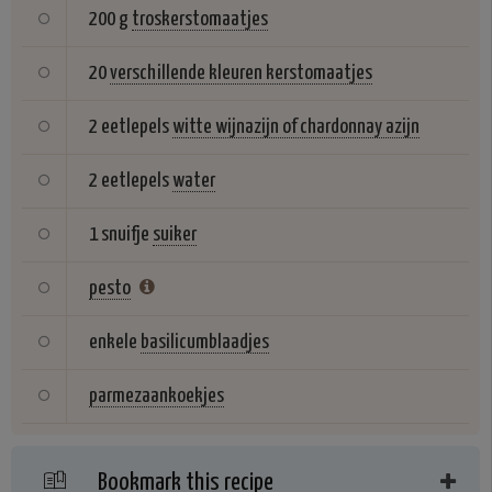
200 g
troskerstomaatjes
20
verschillende kleuren kerstomaatjes
2 eetlepels
witte wijnazijn of chardonnay azijn
2 eetlepels
water
1 snuifje
suiker
pesto
enkele
basilicumblaadjes
parmezaankoekjes
Bookmark this recipe