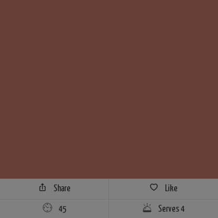
Share
Like
45
Serves 4