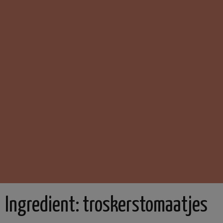
Ingredient:
troskerstomaatjes