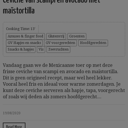
Ceviche van scampi en avocado met
maïstortilla
Cooking Time: 13'
Amuses & finger food
Glutenvrij
Groenten
GV Hapjes en snacks
GV voorgerechten
Hoofdgerechten
Snacks & hapjes
Vis
Zeevruchten
Vandaag gaan we de Mexicaanse toer op met deze
frisse ceviche van scampi en avocado en maïstortilla.
Dit is geen origineel recept, maar wel heel lekker.
Vooral heel fris en ideaal voor warme zomerdagen. Je
kunt deze ceviche serveren als hapje, tapa, voorgerecht
of zoals wij deden als zomers hoofdgerecht....
19/08/2020
Read More