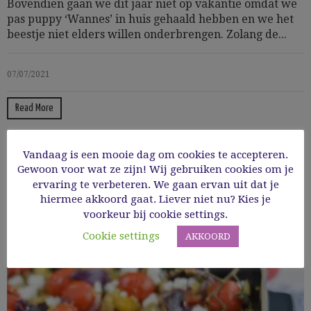
Bovendien gaan we dit jaar niet op vakantie omdat we
pas puppy ‘Wannes’ in huis gehaald hebben en we het
beestje niet elders willen onderbrengen. Zolang de...
07/07/2021
Read More
Vandaag is een mooie dag om cookies te accepteren.
Gewoon voor wat ze zijn! Wij gebruiken cookies om je
ervaring te verbeteren. We gaan ervan uit dat je
hiermee akkoord gaat. Liever niet nu? Kies je
voorkeur bij cookie settings.
Cookie settings
AKKOORD