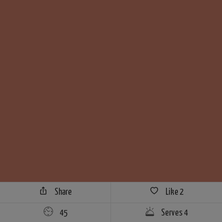
Share
Like
2
45
Serves 4