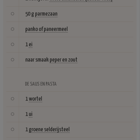
50 g
parmezaan
panko of paneermeel
1
ei
naar smaak
peper en zout
DE SAUS EN PASTA
1
wortel
1
ui
1
groene selderijsteel