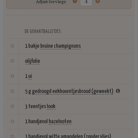
Adjust Servings:
DE GEHAKTBALLETJES
1 bakje
bruine champignons
olijfolie
1
ui
5 g
gedroogd eekhoorntjesbrood (geweekt)
3 teentjes
look
1 handjevol
hazelnoten
1 handjevol
witte amandelen (zonder vlies)