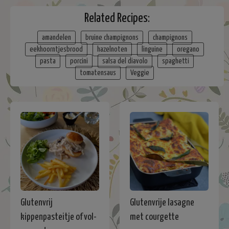
Related Recipes:
amandelen
bruine champignons
champignons
eekhoorntjesbrood
hazelnoten
linguine
oregano
pasta
porcini
salsa del diavolo
spaghetti
tomatensaus
Veggie
Glutenvrij
Glutenvrije lasagne
kippenpasteitje of vol-
met courgette