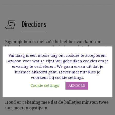
Directions
Eigenlijk ben ik niet zo’n liefhebber van kant-en-
klare vleesvervangers. Ik vind ze vaak te droog en te
zwaar op de maag liggen. Zelf gemaakte
Vandaag is een mooie dag om cookies te accepteren.
vleesvervangers smaken veel lekkerder. Voor dit
Gewoon voor wat ze zijn! Wij gebruiken cookies om je
recept experimenteerde ik met champignons en
ervaring te verbeteren. We gaan ervan uit dat je
noten en kwam tot dit lekkere resultaat. Zelfs niet-
hiermee akkoord gaat. Liever niet nu? Kies je
vegetariërs waren verkocht. Je kunt ze serveren met
voorkeur bij cookie settings.
groenten en aardappelen of rijst. Ik koos voor
Cookie settings
AKKOORD
linguine, omdat ik nu eenmaal verzot ben op deze
pasta.
Houd er rekening mee dat de balletjes minsten twee
uur moeten opstijven.