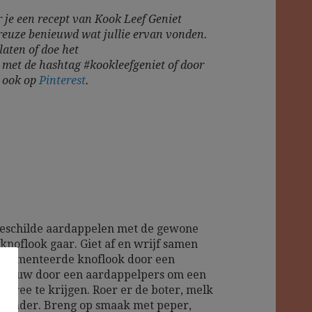
 je een recept van Kook
Leef Geniet
reuze benieuwd wat jullie ervan vonden.
laten of doe het
m
met de hashtag #kookleefgeniet of door
s ook op
Pinterest
.
eschilde aardappelen met de gewone
 knoflook gaar. Giet af en wrijf samen
fermenteerde knoflook door een
of duw door een aardappelpers om een
 puree te krijgen. Roer er de boter, melk
lie onder. Breng op smaak met peper,