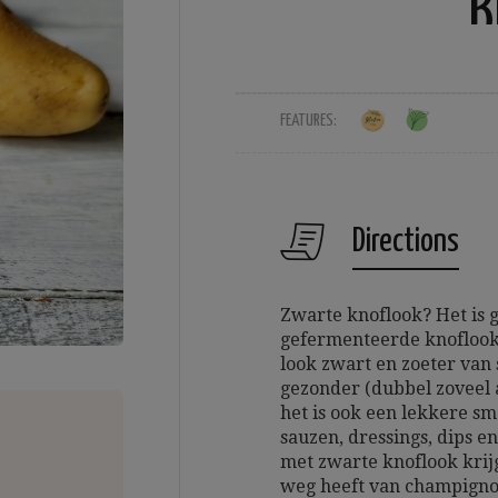
k
FEATURES:
Directions
Zwarte knoflook? Het is 
gefermenteerde knoflook
look zwart en zoeter van 
gezonder (dubbel zoveel 
het is ook een lekkere sm
sauzen, dressings, dips 
met zwarte knoflook krij
weg heeft van champignons