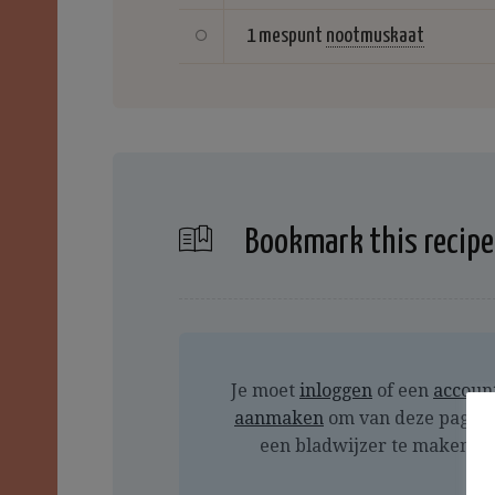
1 mespunt
nootmuskaat
Bookmark this recipe
Je moet
inloggen
of een
accoun
aanmaken
om van deze pagin
een bladwijzer te maken