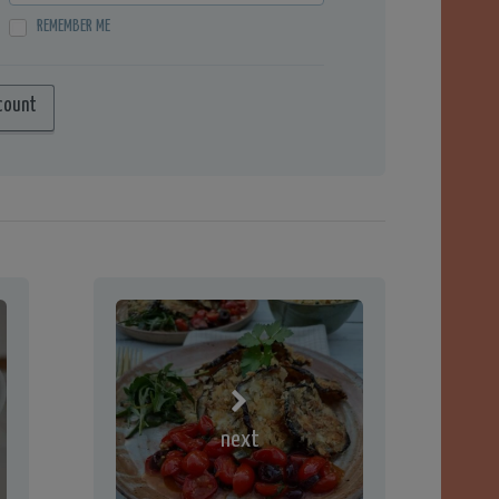
REMEMBER ME
count
next