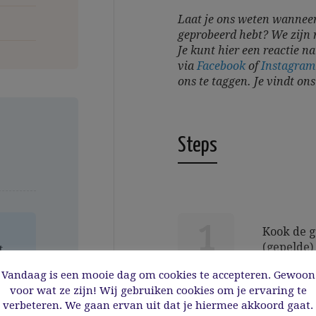
Laat je ons weten wanneer
geprobeerd hebt? We zijn 
Je kunt hier een reactie na
via
Facebook
of
Instagra
ons te taggen. Je vindt on
Steps
1
Kook de g
(gepelde)
t
met de ge
a
Vandaag is een mooie dag om cookies te accepteren. Gewoon
DONE
roerzeef 
voor wat ze zijn! Wij gebruiken cookies om je ervaring te
hele fijne
verbeteren. We gaan ervan uit dat je hiermee akkoord gaat.
en olijfo