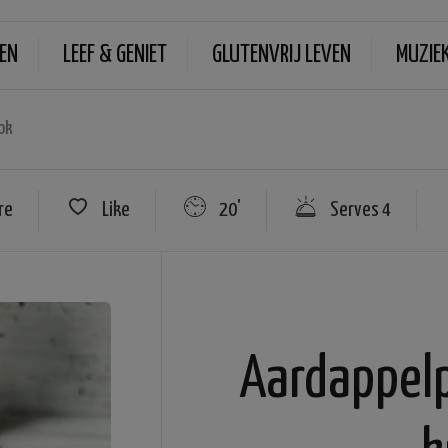
EN
LEEF & GENIET
GLUTENVRIJ LEVEN
MUZIE
ok
re
Like
20'
Serves 4
Aardappel