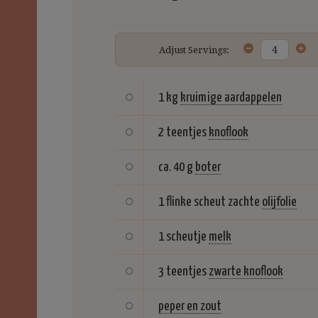
Adjust Servings:
1 kg
kruimige aardappelen
2 teentjes
knoflook
ca. 40 g
boter
1 flinke scheut zachte
olijfolie
1 scheutje
melk
3 teentjes
zwarte knoflook
peper en zout