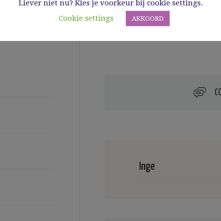
Liever niet nu? Kies je voorkeur bij cookie settings.
zout en e
warm.
Cookie settings
AKKOORD
C
Inge