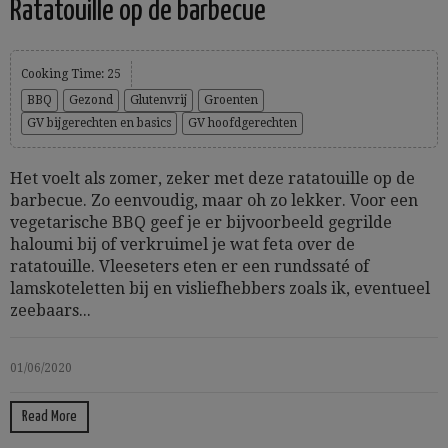
Ratatouille op de barbecue
Cooking Time: 25
BBQ
Gezond
Glutenvrij
Groenten
GV bijgerechten en basics
GV hoofdgerechten
Het voelt als zomer, zeker met deze ratatouille op de
barbecue. Zo eenvoudig, maar oh zo lekker. Voor een
vegetarische BBQ geef je er bijvoorbeeld gegrilde
haloumi bij of verkruimel je wat feta over de
ratatouille. Vleeseters eten er een rundssaté of
lamskoteletten bij en visliefhebbers zoals ik, eventueel
zeebaars...
01/06/2020
Read More