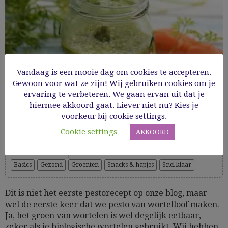
Vandaag is een mooie dag om cookies te accepteren.
Gewoon voor wat ze zijn! Wij gebruiken cookies om je
ervaring te verbeteren. We gaan ervan uit dat je
hiermee akkoord gaat. Liever niet nu? Kies je
voorkeur bij cookie settings.
Pesto van wortelloof en pistache
Cookie settings
AKKOORD
Cooking Time: 10'
Basics
Gezond
Groenten
Snacks & hapjes
Snel klaar
Dit is niet het eerste pestorecept op onze blog, maar
wel de eerste keer dat we pesto van wortelloof maken.
Ja, het groen van wortelen is wel degelijk eetbaar,
zeker als je biologische wortelen gebruikt. Wij hebben