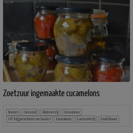
Zoetzuur ingemaakte cucamelons
Basics
Gezond
Glutenvrij
Groenten
GV bijgerechten en basics
Inmaken
Lactosevrij
Snel klaar