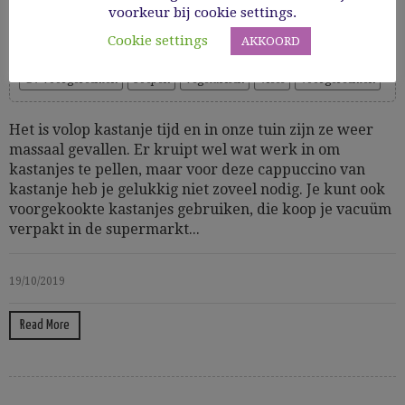
voorkeur bij cookie settings.
Cooking Time: 20
Cookie settings
AKKOORD
Amuses & finger food
Glutenvrij
GV Hapjes en snacks
GV voorgerechten
Soepen
vegetarisch
Vlees
Voorgerechten
Het is volop kastanje tijd en in onze tuin zijn ze weer
massaal gevallen. Er kruipt wel wat werk in om
kastanjes te pellen, maar voor deze cappuccino van
kastanje heb je gelukkig niet zoveel nodig. Je kunt ook
voorgekookte kastanjes gebruiken, die koop je vacuüm
verpakt in de supermarkt...
19/10/2019
Read More