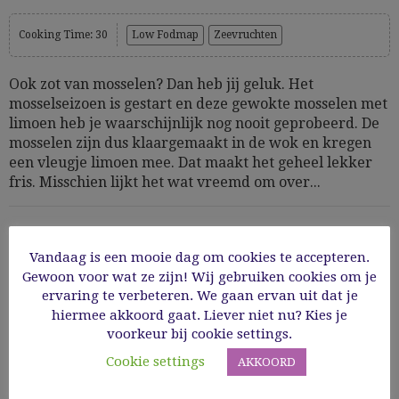
Cooking Time: 30
Low Fodmap
Zeevruchten
Ook zot van mosselen? Dan heb jij geluk. Het
mosselseizoen is gestart en deze gewokte mosselen met
limoen heb je waarschijnlijk nog nooit geprobeerd. De
mosselen zijn dus klaargemaakt in de wok en kregen
een vleugje limoen mee. Dat maakt het geheel lekker
fris. Misschien lijkt het wat vreemd om over...
21/06/2019
Vandaag is een mooie dag om cookies te accepteren.
Gewoon voor wat ze zijn! Wij gebruiken cookies om je
Read More
ervaring te verbeteren. We gaan ervan uit dat je
hiermee akkoord gaat. Liever niet nu? Kies je
voorkeur bij cookie settings.
Cookie settings
AKKOORD