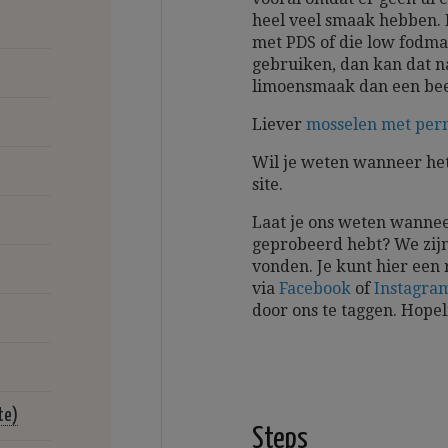
heel veel smaak hebben. 
met PDS of die low fodmap
gebruiken, dan kan dat na
limoensmaak dan een beet
Liever
mosselen met per
Wil je weten wanneer het
site.
Laat je ons weten wannee
geprobeerd hebt? We zijn
vonden. Je kunt hier een 
via
Facebook
of
Instagra
door ons te taggen.
Hopel
te)
Steps