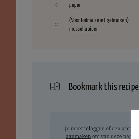
peper
(Voor fodmap niet gebruiken)
mosselkruiden
Bookmark this recipe
Je moet
inloggen
of een
accoun
aanmaken
om van deze pagin