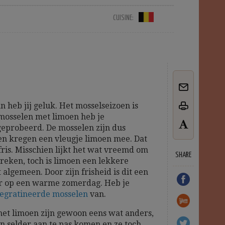
CUISINE:
 heb jij geluk. Het mosselseizoen is
mosselen met limoen heb je
geprobeerd. De mosselen zijn dus
n kregen een vleugje limoen mee. Dat
ris. Misschien lijkt het wat vreemd om
SHARE
preken, toch is limoen een lekkere
 algemeen. Door zijn frisheid is dit een
or op een warme zomerdag. Heb je
egratineerde mosselen
van.
et limoen zijn gewoon eens wat anders,
n selder aan te pas komen en ze toch