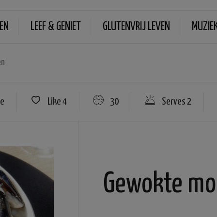
EN
LEEF & GENIET
GLUTENVRIJ LEVEN
MUZIE
en
re
Like
4
30
Serves 2
Gewokte mo