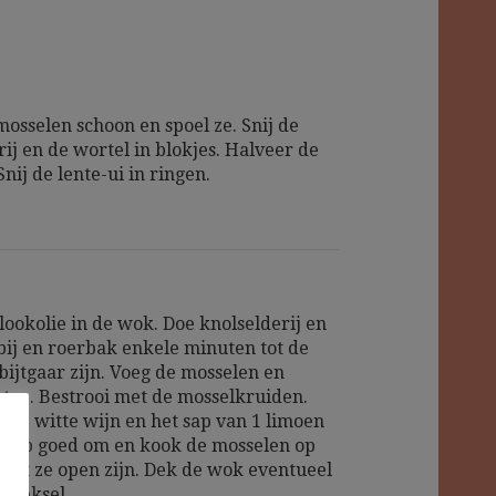
osselen schoon en spoel ze. Snij de
ij en de wortel in blokjes. Halveer de
nij de lente-ui in ringen.
lookolie in de wok. Doe knolselderij en
bij en roerbak enkele minuten tot de
bijtgaar zijn. Voeg de mosselen en
 toe. Bestrooi met de mosselkruiden.
oom, witte wijn en het sap van 1 limoen
chep goed om en kook de mosselen op
 tot ze open zijn. Dek de wok eventueel
n deksel.