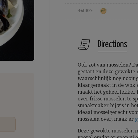
FEATURES:
Directions
Ook zot van mosselen? Dan
gestart en deze gewokte 
waarschijnlijk nog nooit 
klaargemaakt in de wok e
maakt het geheel lekker f
over frisse mosselen te s
smaakmaker bij vis in het
ideaal mosselgerecht vo
mosselen over, maak er
g
Deze gewokte mosselen m
vooral omdat er geen ui e