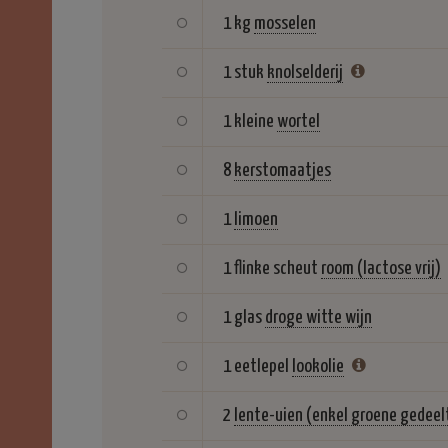
1 kg
mosselen
1 stuk
knolselderij
1 kleine
wortel
8
kerstomaatjes
1
limoen
1 flinke scheut
room (lactose vrij)
1 glas
droge witte wijn
1 eetlepel
lookolie
2
lente-uien (enkel groene gedeel