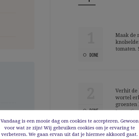
1
Maak de m
knolselder
tomaten. S
DONE
2
Verhit de 
wortel er
groenten 
DONE
tomaatjes
Giet de r
Vandaag is een mooie dag om cookies te accepteren. Gewoon
erover. S
voor wat ze zijn! Wij gebruiken cookies om je ervaring te
t
hoog vuur
verbeteren. We gaan ervan uit dat je hiermee akkoord gaat.
a
af met ee