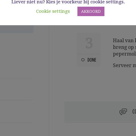
Liever niet nu? Kies je voorkeur bij cookie settings.
Cookie settings
AKKOORD
3
Haal van h
breng op 
pepermol
DONE
Serveer me
C