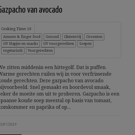
Gazpacho van avocado
Cooking Time: 10
Amuses & finger food
Gezond
Glutenvrij
Groenten
GV Hapjes en snacks
GV voorgerechten
Soepen
vegetarisch
Voorgerechten
We zitten middenin een hittegolf. Dat is puffen.
Warme gerechten ruilen wij in voor verfrissende
koude gerechten. Deze gazpacho van avocado
bijvoorbeeld. Snel gemaakt en boordevol smaak,
zeker de moeite om uit te proberen. Gazpacho is een
Spaanse koude soep meestal op basis van tomaat,
komkommer en paprika of op...
5/07/2019