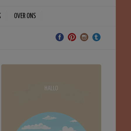
K
OVER ONS
HALLO