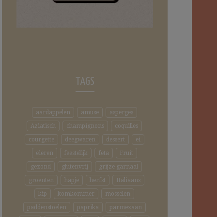
TAGS
aardappelen
amuse
asperges
Aziatisch
champignons
coquilles
courgette
deegwaren
dessert
ei
eieren
feestelijk
feta
Fruit
gezond
glutenvrij
grijze garnaal
groenten
hapje
herfst
Italiaans
kip
komkommer
mosselen
paddenstoelen
paprika
parmezaan