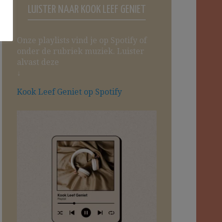
LUISTER NAAR KOOK LEEF GENIET
Onze playlists vind je op Spotify of
onder de rubriek muziek. Luister
alvast deze
↓
Kook Leef Geniet op Spotify