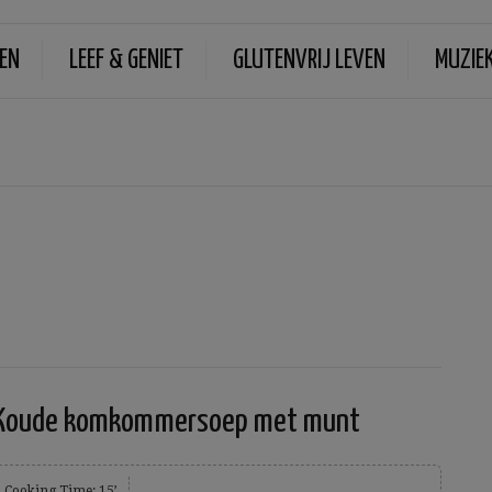
EN
LEEF & GENIET
GLUTENVRIJ LEVEN
MUZIE
Koude komkommersoep met munt
Cooking Time: 15’