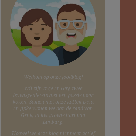
Welkom op onze foodblog!
Wij zijn Inge en Guy, twee
levensgenieters met een passie voor
koken. Samen met onze katten Diva
en Jipke wonen we aan de rand van
Genk, in het groene hart van
Limburg.
Hoewel we deze blog niet meer actief