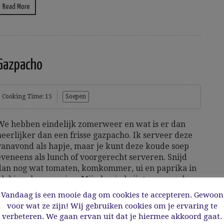
Read More
Gazpacho
Cooking Time: 15
Soepen
We hebben eindelijk zomerweer en wat is er dan
heerlijker dan een frisse gazpacho. Ik serveer deze
vanavond als hapje, maar je kunt deze koude soep
eveneens als lunch of voorgerecht serveren. Snijd
dan nog wat tomaten, komkommer, ui en paprika in
blokjes als garnering. Mijn hapje krijgt vanavond
et...
Vandaag is een mooie dag om cookies te accepteren. Gewoon
voor wat ze zijn! Wij gebruiken cookies om je ervaring te
verbeteren. We gaan ervan uit dat je hiermee akkoord gaat.
7/08/2016