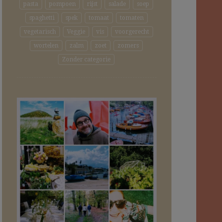
pasta
pompoen
rijst
salade
soep
spaghetti
spek
tomaat
tomaten
vegetarisch
Veggie
vis
voorgerecht
wortelen
zalm
zoet
zomers
Zonder categorie