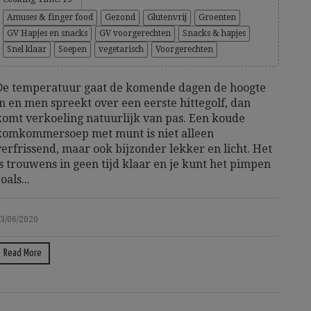
Amuses & finger food
Gezond
Glutenvrij
Groenten
GV Hapjes en snacks
GV voorgerechten
Snacks & hapjes
Snel klaar
Soepen
vegetarisch
Voorgerechten
De temperatuur gaat de komende dagen de hoogte
in en men spreekt over een eerste hittegolf, dan
komt verkoeling natuurlijk van pas. Een koude
komkommersoep met munt is niet alleen
verfrissend, maar ook bijzonder lekker en licht. Het
is trouwens in geen tijd klaar en je kunt het pimpen
oals...
3/06/2020
Read More