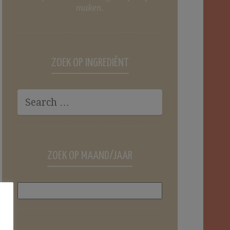
maken.
ZOEK OP INGREDIËNT
ZOEK OP MAAND/JAAR