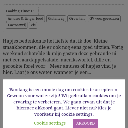
Cooking Time: 15'
Amuses & finger food
Glutenvrij
Groenten
GV voorgerechten
Lactosevrij
Vis
Hapjes bedenken is het liefste dat ik doe. Kleine
smaakbommen, die er ook nog eens goed uitzien. Vorig
weekend schotelde ik mijn gasten deze gebrande ui
met een aardappelsalade, mierikswortel, dille en
gerookte forel voor. Meer amuses of hapjes vind je
hier. Laat je ons weten wanneer je een...
02/10/2024
Vandaag is een mooie dag om cookies te accepteren.
Gewoon voor wat ze zijn! Wij gebruiken cookies om je
ervaring te verbeteren. We gaan ervan uit dat je
Read More
hiermee akkoord gaat. Liever niet nu? Kies je
voorkeur bij cookie settings.
Cookie settings
AKKOORD