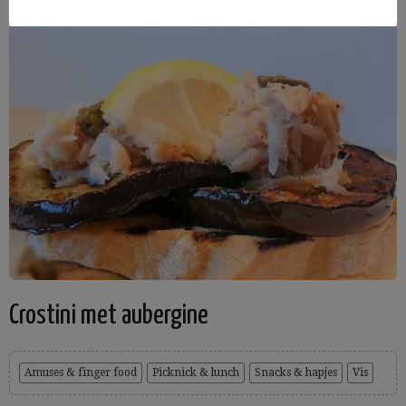
Crostini met aubergine
Amuses & finger food
Picknick & lunch
Snacks & hapjes
Vis