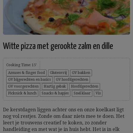
Witte pizza met gerookte zalm en dille
Cooking Time: 15'
Amuses & finger food
Glutenvrij
GV bakken
GV bijgerechten en basics
GV hoofdgerechten
GV voorgerechten
Hartig gebak
Hoofdgerechten
Picknick & lunch
Snacks & hapjes
Snel klaar
Vis
De kerstdagen liggen achter ons en onze koelkast ligt
nog vol restjes. Zonde om daar niets mee te doen. Het
leert je trouwens creatief te koken, zo zonder
handleiding en met wat je in huis hebt. Het is in elk