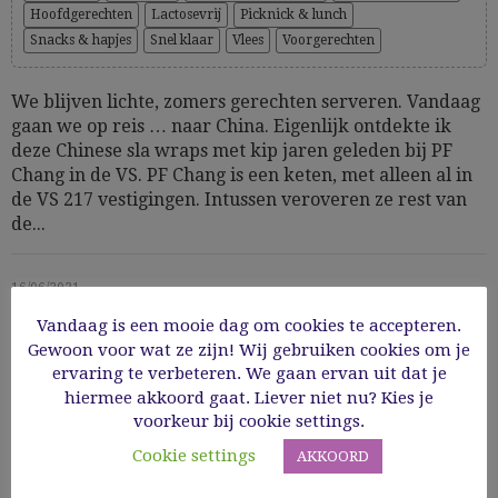
Hoofdgerechten
Lactosevrij
Picknick & lunch
Snacks & hapjes
Snel klaar
Vlees
Voorgerechten
We blijven lichte, zomers gerechten serveren. Vandaag
gaan we op reis … naar China. Eigenlijk ontdekte ik
deze Chinese sla wraps met kip jaren geleden bij PF
Chang in de VS. PF Chang is een keten, met alleen al in
de VS 217 vestigingen. Intussen veroveren ze rest van
de...
16/06/2021
Vandaag is een mooie dag om cookies te accepteren.
Read More
Gewoon voor wat ze zijn! Wij gebruiken cookies om je
ervaring te verbeteren. We gaan ervan uit dat je
hiermee akkoord gaat. Liever niet nu? Kies je
voorkeur bij cookie settings.
Cookie settings
AKKOORD