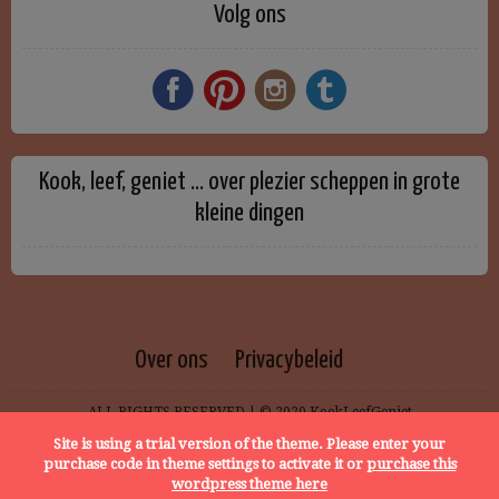
Volg ons
Kook, leef, geniet … over plezier scheppen in grote
kleine dingen
Over ons
Privacybeleid
ALL RIGHTS RESERVED | © 2020 KookLeefGeniet
Site is using a trial version of the theme. Please enter your
purchase code in theme settings to activate it or
purchase this
wordpress theme here