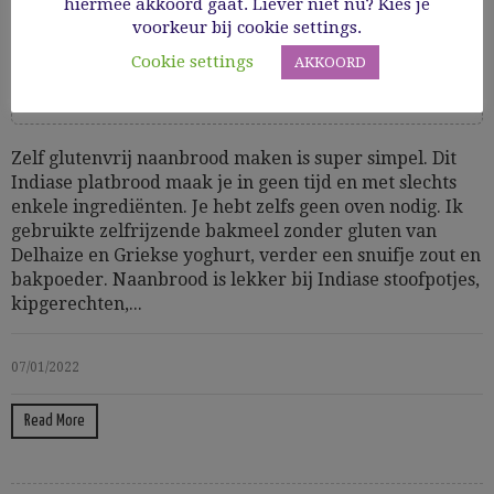
hiermee akkoord gaat. Liever niet nu? Kies je
voorkeur bij cookie settings.
Cooking Time: 30'
Cookie settings
AKKOORD
Basics
Glutenvrij
GV bakken
GV bijgerechten en basics
Hartig gebak
Snacks & hapjes
Zelf glutenvrij naanbrood maken is super simpel. Dit
Indiase platbrood maak je in geen tijd en met slechts
enkele ingrediënten. Je hebt zelfs geen oven nodig. Ik
gebruikte zelfrijzende bakmeel zonder gluten van
Delhaize en Griekse yoghurt, verder een snuifje zout en
bakpoeder. Naanbrood is lekker bij Indiase stoofpotjes,
kipgerechten,...
07/01/2022
Read More