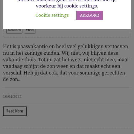
en tzatziki
voorkeur bij cookie settings.
Cookie settings
AKKOORD
Glutenvrij
GV hoofdgerechten
Hoofdgerechten
Kaas
Salades
Vlees
Het is paasvakantie en heel veel gelukkigen vertoeven
nu in het zonnige zuiden. Wij niet, wij blijven deze
vakantie thuis. Tot nu zat het weer niet echt mee, maar
vandaag schijnt de zon weer en dat maakt echt een
verschil. Heb jij dat ook, dat voor sommige gerechten
de zon...
10/04/2022
Read More