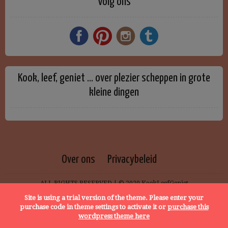
Volg ons
Kook, leef, geniet … over plezier scheppen in grote
kleine dingen
Over ons
Privacybeleid
ALL RIGHTS RESERVED | © 2020 KookLeefGeniet
Site is using a trial version of the theme. Please enter your
purchase code in theme settings to activate it or
purchase this
wordpress theme here