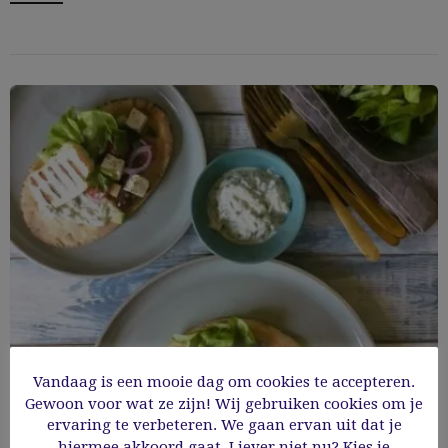
Vandaag is een mooie dag om cookies te accepteren.
Gewoon voor wat ze zijn! Wij gebruiken cookies om je
Lekker makkelijk: Griekse pita met souvlaki
ervaring te verbeteren. We gaan ervan uit dat je
hiermee akkoord gaat. Liever niet nu? Kies je