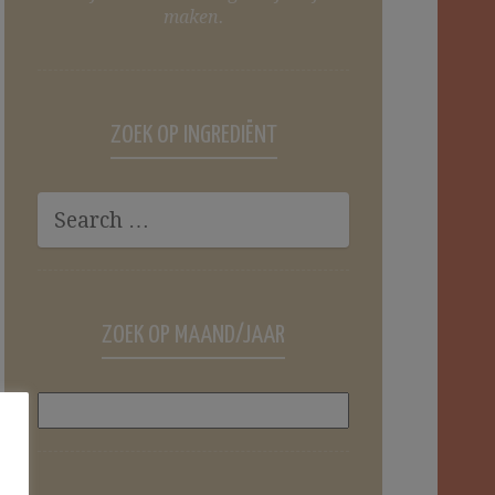
maken.
ZOEK OP INGREDIËNT
ZOEK OP MAAND/JAAR