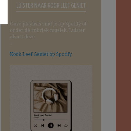
LUISTER NAAR KOOK LEEF GENIET
Onze playlists vind je op Spotify of
onder de rubriek muziek. Luister
alvast deze
↓
Kook Leef Geniet op Spotify