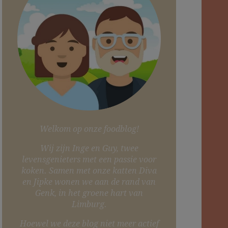
Welkom op onze foodblog!
Wij zijn Inge en Guy, twee
levensgenieters met een passie voor
koken. Samen met onze katten Diva
en Jipke wonen we aan de rand van
Genk, in het groene hart van
Limburg.
Hoewel we deze blog niet meer actief