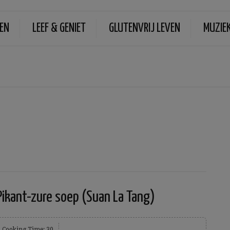
EN
LEEF & GENIET
GLUTENVRIJ LEVEN
MUZIE
Pikant-zure soep (Suan La Tang)
Cooking Time: 30