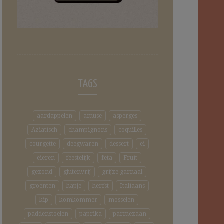
TAGS
aardappelen
amuse
asperges
Aziatisch
champignons
coquilles
courgette
deegwaren
dessert
ei
eieren
feestelijk
feta
Fruit
gezond
glutenvrij
grijze garnaal
groenten
hapje
herfst
Italiaans
kip
komkommer
mosselen
paddenstoelen
paprika
parmezaan