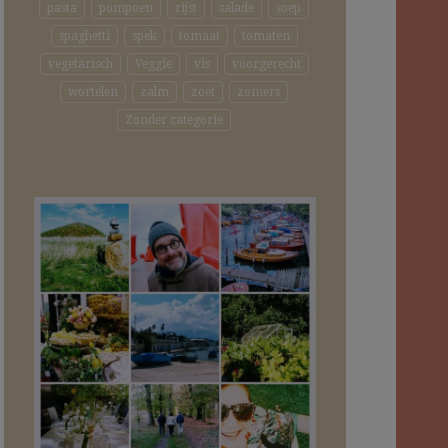
pasta
pompoen
rijst
salade
soep
spaghetti
spek
tomaat
tomaten
vegetarisch
Veggie
vis
voorgerecht
wortelen
zalm
zoet
zomers
Zonder categorie