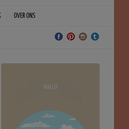
K
OVER ONS
HALLO