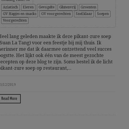
Aziatisch
Eieren
Gevogelte
Glutenvrij
Groenten
GV Hapjes en snacks
GV voorgerechten
Snel klaar
Soepen
Voorgerechten
Heel lang geleden maakte ik deze pikant-zure soep
(Suan La Tang) voor een feestje bij mij thuis. Ik
herinner me dat ik daarmee ontzettend veel succes
oogstte. Het lijkt ook één van de meest gezochte
recepten op deze blog te zijn. Soms bestel ik de licht
pikant-zure soep op restaurant,...
5/12/2019
Read More