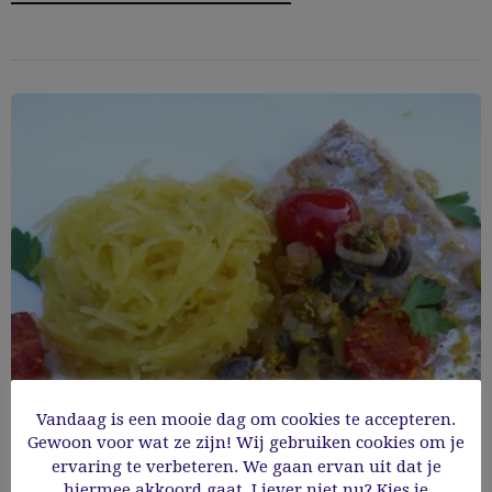
Vandaag is een mooie dag om cookies te accepteren.
Gewoon voor wat ze zijn! Wij gebruiken cookies om je
Spaghettipompoen met kabeljauw,
ervaring te verbeteren. We gaan ervan uit dat je
hiermee akkoord gaat. Liever niet nu? Kies je