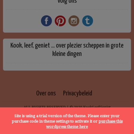
Volg ons
Kook, leef, geniet … over plezier scheppen in grote
kleine dingen
Over ons
Privacybeleid
ALL RIGHTS RESERVED | © 2020 KookLeefGeniet
Site is using a trial version of the theme. Please enter your
purchase code in theme settings to activate it or
purchase this
wordpress theme here