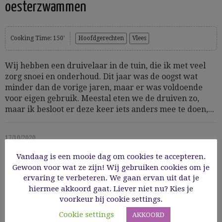
oesterzwammen
Cooking Time: 150'
Hoofdgerechten
Vlees
Wij hebben een druivelaar in de tuin, die ik met veel
zorg snoei en onderhoud. Dit jaar was de oogst wat
minder dan de vorige jaren, maar er was voldoende
voor eigen gebruik. Meestal eten we de druiven zo,
maar ik besloot er deze keer iets anders mee te doen,...
17/10/2020
Vandaag is een mooie dag om cookies te accepteren.
Read More
Gewoon voor wat ze zijn! Wij gebruiken cookies om je
ervaring te verbeteren. We gaan ervan uit dat je
hiermee akkoord gaat. Liever niet nu? Kies je
voorkeur bij cookie settings.
Cookie settings
AKKOORD