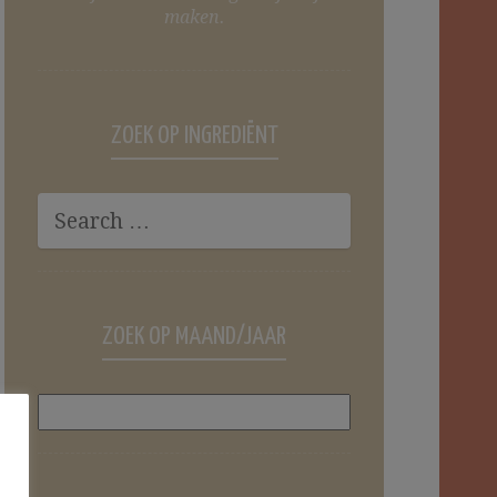
maken.
ZOEK OP INGREDIËNT
ZOEK OP MAAND/JAAR