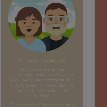
Welkom op onze foodblog!
Wij zijn Inge en Guy, twee
levensgenieters met een passie voor
koken. Samen met onze katten Diva
en Jipke wonen we aan de rand van
Genk, in het groene hart van
Limburg.
Hoewel we deze blog niet meer actief