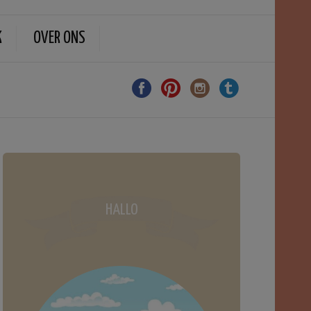
K
OVER ONS
HALLO