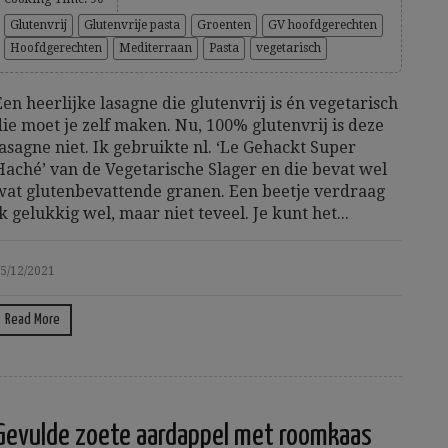
Glutenvrij
Glutenvrije pasta
Groenten
GV hoofdgerechten
Hoofdgerechten
Mediterraan
Pasta
vegetarisch
Een heerlijke lasagne die glutenvrij is én vegetarisch
die moet je zelf maken. Nu, 100% glutenvrij is deze
lasagne niet. Ik gebruikte nl. ‘Le Gehackt Super
Haché’ van de Vegetarische Slager en die bevat wel
wat glutenbevattende granen. Een beetje verdraag
ik gelukkig wel, maar niet teveel. Je kunt het...
5/12/2021
Read More
Gevulde zoete aardappel met roomkaas