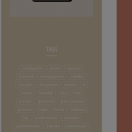
TAGS
aardappelen
amuse
asperges
Aziatisch
champignons
coquilles
courgette
deegwaren
dessert
ei
eieren
feestelijk
feta
Fruit
gezond
glutenvrij
grijze garnaal
groenten
hapje
herfst
Italiaans
kip
komkommer
mosselen
paddenstoelen
paprika
parmezaan