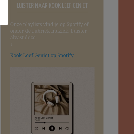
LUISTER NAAR KOOK LEEF GENIET
Onze playlists vind je op Spotify of
onder de rubriek muziek. Luister
alvast deze
↓
Kook Leef Geniet op Spotify