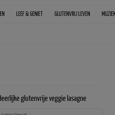
EN
LEEF & GENIET
GLUTENVRIJ LEVEN
MUZIE
Heerlijke glutenvrije veggie lasagne
Cooking Time: 90'