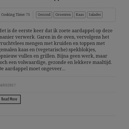
Cooking Time: 75
Gezond
Groenten
Kaas
Salades
Het is de eerste keer dat ik zoete aardappel op deze
manier verwerk. Garen in de oven, vervolgens het
vruchtvlees mengen met kruiden en toppen met
gemalen kaas en (vegetarische) spekblokjes,
opnieuw vullen en grillen. Bijna geen werk, maar
toch een volwaardige, gezonde en lekkere maaltijd.
De aardappel moet ongeveer...
4/03/2017
Read More