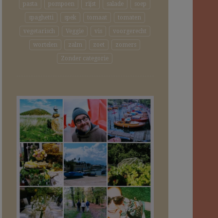
pasta
pompoen
rijst
salade
soep
spaghetti
spek
tomaat
tomaten
vegetarisch
Veggie
vis
voorgerecht
wortelen
zalm
zoet
zomers
Zonder categorie