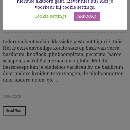
hiermee akkoord gaat. Liever niet nu? Kies je
voorkeur bij cookie settings.
Cooking Time: 10
Cookie settings
AKKOORD
Basics
Gezond
Glutenvrij
GV bijgerechten en basics
Huis, tuin & dier
vegetarisch
Iedereen kent wel de klassieke pesto uit Ligurië Italië.
Het is een eenvoudige koude saus op basis van verse
basilicum, knoflook, pijnboompitten, pecorino (harde
schapenkaas) of Parmezaan en olijfolie. Met dit
basisrecept kan je eindeloos variëren bv. de basilicum
door andere kruiden te vervangen, de pijnboompitten
door andere noten, etc....
18/04/2020
Read More