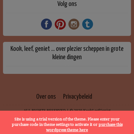
Volg ons
Kook, leef, geniet … over plezier scheppen in grote
kleine dingen
Over ons
Privacybeleid
ALL RIGHTS RESERVED | © 2020 KookLeefGeniet
Site is using a trial version of the theme. Please enter your
purchase code in theme settings to activate it or
purchase this
wordpress theme here