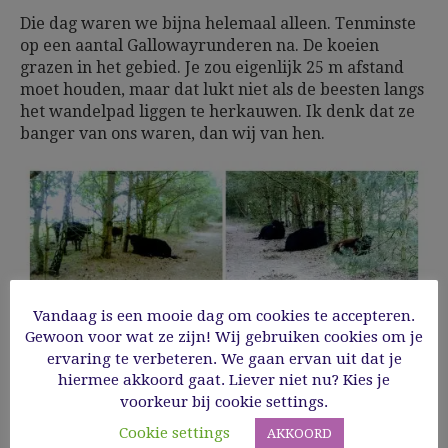
Die dag waren we bijna helemaal alleen. Tenminste
op een aantal Gallowayrunderen na. De koeien
grazen in het gebied. Je zou eigenlijk 25 m afstand
moet houden, maar dat lukt niet als de beesten langs
het wandelpad liggen te herkauwen. Ik denk dat ze
banger van ons waren, dan wij van hen.
Vandaag is een mooie dag om cookies te accepteren.
Gewoon voor wat ze zijn! Wij gebruiken cookies om je
ervaring te verbeteren. We gaan ervan uit dat je
hiermee akkoord gaat. Liever niet nu? Kies je
voorkeur bij cookie settings.
Cookie settings
AKKOORD