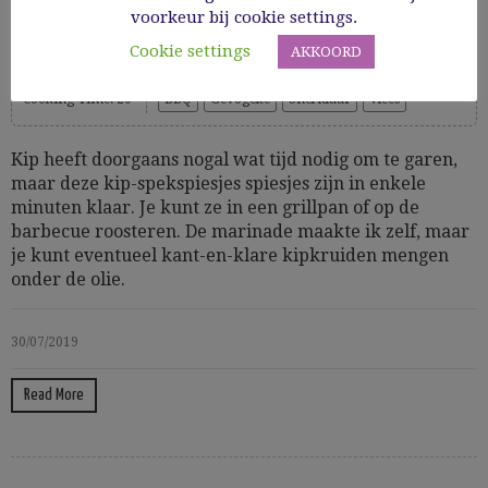
voorkeur bij cookie settings.
Kip-spekspiesjes
Cookie settings
AKKOORD
Cooking Time: 20'
BBQ
Gevogelte
Snel klaar
Vlees
Kip heeft doorgaans nogal wat tijd nodig om te garen,
maar deze kip-spekspiesjes spiesjes zijn in enkele
minuten klaar. Je kunt ze in een grillpan of op de
barbecue roosteren. De marinade maakte ik zelf, maar
je kunt eventueel kant-en-klare kipkruiden mengen
onder de olie.
30/07/2019
Read More