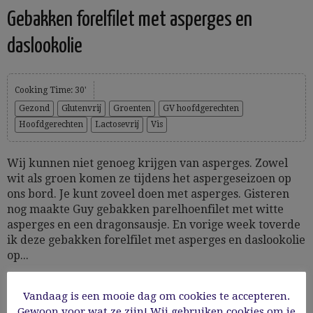
Gebakken forelfilet met asperges en
daslookolie
Cooking Time: 30'
Gezond
Glutenvrij
Groenten
GV hoofdgerechten
Hoofdgerechten
Lactosevrij
Vis
Wij kunnen niet genoeg krijgen van asperges. Zowel
wit als groen komen ze tijdens het aspergeseizoen op
ons bord. Je kunt zoveel doen met asperges. Gisteren
nog maakte Guy gebakken parelhoenfilet met witte
asperges en een dragonsausje. En vorige week toverde
ik deze gebakken forelfilet met asperges en daslookolie
op...
Vandaag is een mooie dag om cookies te accepteren.
09/05/2022
Gewoon voor wat ze zijn! Wij gebruiken cookies om je