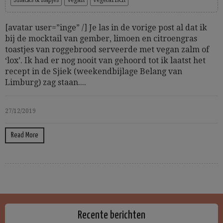
Snacks & hapjes
Vegan
vegetarisch
[avatar user=”inge” /] Je las in de vorige post al dat ik
bij de mocktail van gember, limoen en citroengras
toastjes van roggebrood serveerde met vegan zalm of
‘lox’. Ik had er nog nooit van gehoord tot ik laatst het
recept in de Sjiek (weekendbijlage Belang van
Limburg) zag staan....
27/12/2019
Read More
Recente berichten