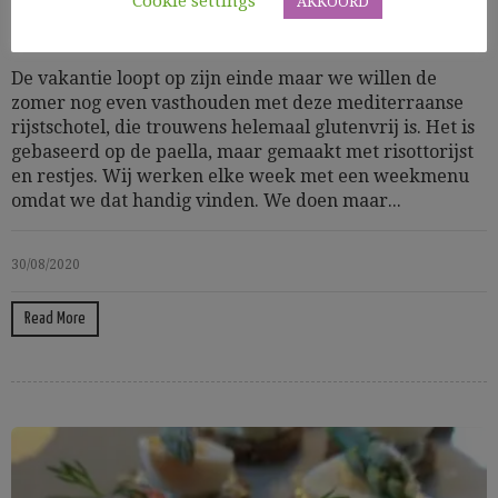
Cookie settings
AKKOORD
Lactosevrij
Zeevruchten
De vakantie loopt op zijn einde maar we willen de
zomer nog even vasthouden met deze mediterraanse
rijstschotel, die trouwens helemaal glutenvrij is. Het is
gebaseerd op de paella, maar gemaakt met risottorijst
en restjes. Wij werken elke week met een weekmenu
omdat we dat handig vinden. We doen maar...
30/08/2020
Read More