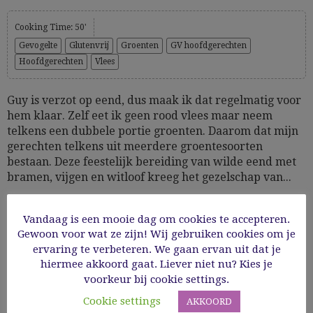
Cooking Time: 50'
Gevogelte
Glutenvrij
Groenten
GV hoofdgerechten
Hoofdgerechten
Vlees
Guy is verzot op eend, dus maak ik dat regelmatig voor
hem klaar. Zelf eet ik geen rood vlees maar neem
telkens een dubbele portie groenten. Daarom dat mijn
gerechten telkens uit meerdere groentesoorten
bestaan. Deze feestelijk bereiding van wilde eend met
bramen, vijgen en witloof kreeg het gezelschap van...
20/10/2024
Vandaag is een mooie dag om cookies te accepteren.
Gewoon voor wat ze zijn! Wij gebruiken cookies om je
ervaring te verbeteren. We gaan ervan uit dat je
Read More
hiermee akkoord gaat. Liever niet nu? Kies je
voorkeur bij cookie settings.
Cookie settings
AKKOORD