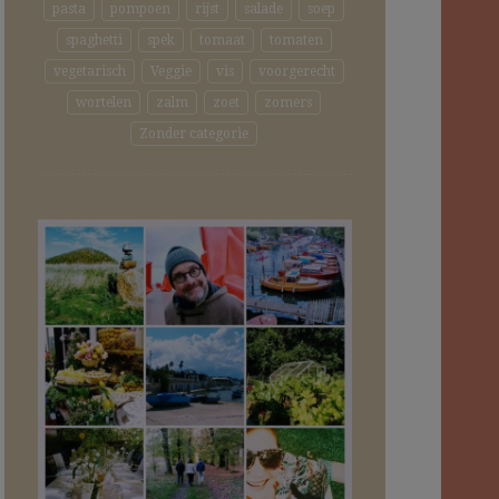
pasta
pompoen
rijst
salade
soep
spaghetti
spek
tomaat
tomaten
vegetarisch
Veggie
vis
voorgerecht
wortelen
zalm
zoet
zomers
Zonder categorie