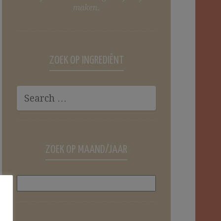
maken.
ZOEK OP INGREDIËNT
ZOEK OP MAAND/JAAR