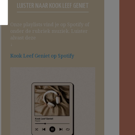
LUISTER NAAR KOOK LEEF GENIET
Onze playlists vind je op Spotify of
onder de rubriek muziek. Luister
alvast deze
↓
Kook Leef Geniet op Spotify