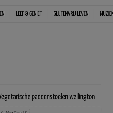
EN
LEEF & GENIET
GLUTENVRIJ LEVEN
MUZIE
Vegetarische paddenstoelen wellington
Cooking Time: 65'