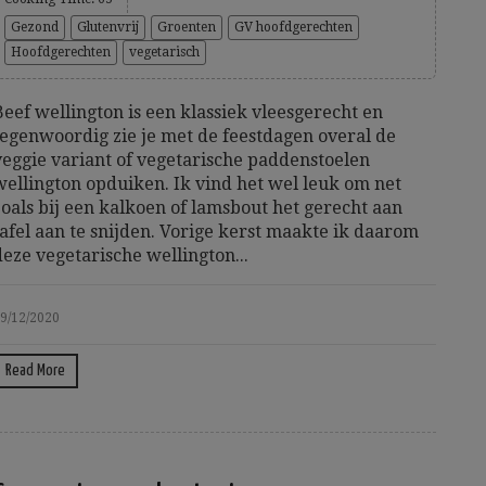
Gezond
Glutenvrij
Groenten
GV hoofdgerechten
Hoofdgerechten
vegetarisch
Beef wellington is een klassiek vleesgerecht en
tegenwoordig zie je met de feestdagen overal de
veggie variant of vegetarische paddenstoelen
wellington opduiken. Ik vind het wel leuk om net
zoals bij een kalkoen of lamsbout het gerecht aan
tafel aan te snijden. Vorige kerst maakte ik daarom
deze vegetarische wellington...
9/12/2020
Read More