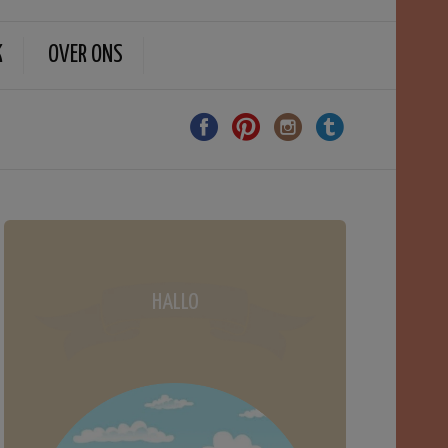
K
OVER ONS
HALLO