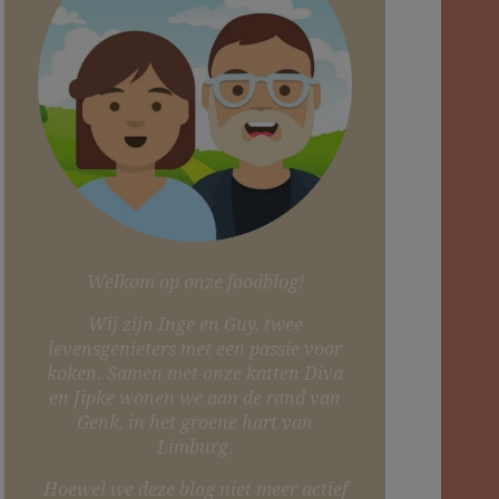
Welkom op onze foodblog!
Wij zijn Inge en Guy, twee
levensgenieters met een passie voor
koken. Samen met onze katten Diva
en Jipke wonen we aan de rand van
Genk, in het groene hart van
Limburg.
Hoewel we deze blog niet meer actief