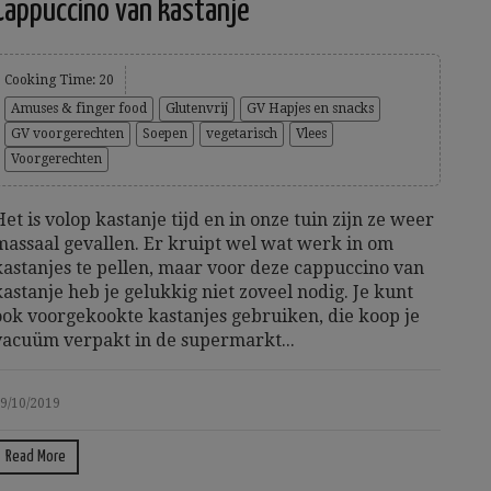
Cappuccino van kastanje
Cooking Time: 20
Amuses & finger food
Glutenvrij
GV Hapjes en snacks
GV voorgerechten
Soepen
vegetarisch
Vlees
Voorgerechten
Het is volop kastanje tijd en in onze tuin zijn ze weer
massaal gevallen. Er kruipt wel wat werk in om
kastanjes te pellen, maar voor deze cappuccino van
kastanje heb je gelukkig niet zoveel nodig. Je kunt
ook voorgekookte kastanjes gebruiken, die koop je
vacuüm verpakt in de supermarkt...
9/10/2019
Read More