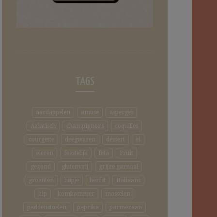
TAGS
aardappelen
amuse
asperges
Aziatisch
champignons
coquilles
courgette
deegwaren
dessert
ei
eieren
feestelijk
feta
Fruit
gezond
glutenvrij
grijze garnaal
groenten
hapje
herfst
Italiaans
kip
komkommer
mosselen
paddenstoelen
paprika
parmezaan