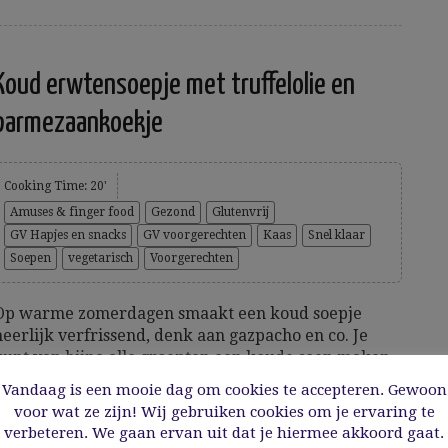
Koud erwtensoepje met truffelolie en
parmezaankoekje
Cooking Time: 20'
Amuses & finger food
Gezond
Glutenvrij
GV Hapjes en snacks
GV voorgerechten
Kaas
Snel klaar
Soepen
vegetarisch
Voorgerechten
Op warme zomerdagen smaakt een koud soepje
heerlijk verfrissend, denk aan gazpacho en co. Je
kunt van bijna alle groenten een koude soep maken.
Je vindt op deze blog een aantal recepten, maar
Vandaag is een mooie dag om cookies te accepteren. Gewoon
vandaag serveer ik een koud erwtensoepje met
voor wat ze zijn! Wij gebruiken cookies om je ervaring te
truffelolie en parmezaankoekje. Misschien lust je
verbeteren. We gaan ervan uit dat je hiermee akkoord gaat.
deze koude komkommer-venkelsoep met...