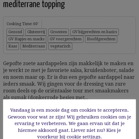
mediterrane topping
Cooking Time: 60'
Gezond
Glutenvrij
Groenten
GV bijgerechten en basics
GV Hapjes en snacks
GV voorgerechten
Hoofdgerechten
Kaas
Mediterraan
vegetarisch
Gepofte zoete aardappelen zijn makkelijk te maken en
je werkt ze met je favoriete salsa, kruidenboter, salade
en noem maar op. Er is dus een gepofte aardappel naar
ieders smaak. Wij gingen voor de dressing van zure
room deels op de oriëntaalse tour met smaakmakers
als sumak (donkerrode besjes met...
Vandaag is een mooie dag om cookies te accepteren.
16/04/2021
Gewoon voor wat ze zijn! Wij gebruiken cookies om je
ervaring te verbeteren. We gaan ervan uit dat je
hiermee akkoord gaat. Liever niet nu? Kies je
Read More
voorkeur bij cookie settings.