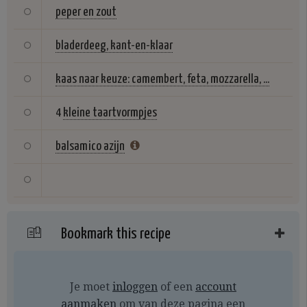
peper en zout
bladerdeeg, kant-en-klaar
kaas naar keuze: camembert, feta, mozzarella, ...
4
kleine taartvormpjes
balsamico azijn
Bookmark this recipe
Je moet
inloggen
of een
account
aanmaken
om van deze pagina een