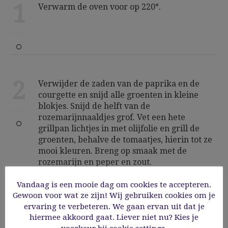
1
Verwarm de oven voor op 220°.
2
Verwijder de zaden van de paprika en de
courgette en snijd alle groenten in kleine
blokjes. Snijd de helft van de
rozemarijnnaaldjes grof. Vet een hete
grillpan lichtjes in met olijfolie en grill de
groenten, behalve de tomaatjes, hierin tot ze
mooi kleuren. Breng op smaak met de
rozemarijn en peper en zout.
Vandaag is een mooie dag om cookies te accepteren.
Gewoon voor wat ze zijn! Wij gebruiken cookies om je
ervaring te verbeteren. We gaan ervan uit dat je
hiermee akkoord gaat. Liever niet nu? Kies je