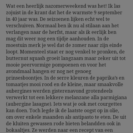
Wat een heerlijk nazomerweekend was het! Ik las
zojuist in de krant dat het de warmste 9 september
in 40 jaar was. De seizoenen lijken echt wel te
verschuiven. Normaal ben ik nu al stilaan aan het
verlangen naar de herfst, maar als ik eerlijk ben
mag dit weer nog een tijdje aanhouden. In de
moestuin merk je wel dat de zomer naar zijn einde
loopt. Momenteel staat er nog venkel te pronken, de
butternut squash groeit langzaam maar zeker uit tot
mooie peervormige pompoenen en voor het
avondmaal hangen er nog net genoeg
prinsesboontjes. In de serre kleuren de paprika’s en
tomaatjes mooi rood en de kleine, maar smaakvolle
aubergines werden gisterenavond grotendeels
verwerkt tot een lekkere melanzane alla parmigiana
(aubergine lasagne). Iets wat je ook met courgettes
kan doen. Toch legde ik de laatste oogst op in olie,
om over enkele maanden als antipasto te eten. De uit
de kluiten gewassen rode bieten belandden ook in
bokaaltjes. Ze werden naar een recept van een