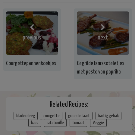
previous
next
Courgettepannenkoekjes
Gegrilde lamskoteletjes
met pesto van paprika
Related Recipes:
bladerdeeg
courgette
groentetaart
hartig gebak
kaas
ratatouille
tomaat
Veggie