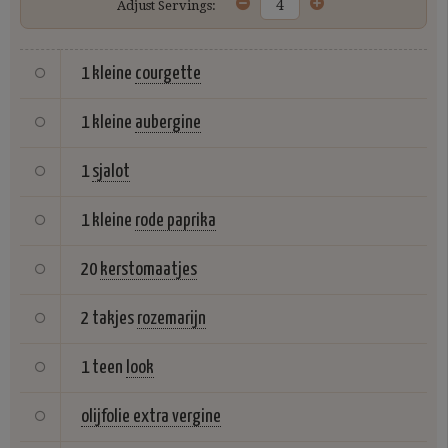
Adjust Servings:
1 kleine
courgette
1 kleine
aubergine
1
sjalot
1 kleine
rode paprika
20
kerstomaatjes
2 takjes
rozemarijn
1 teen
look
olijfolie extra vergine