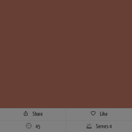
Share
Like
45
Serves 4