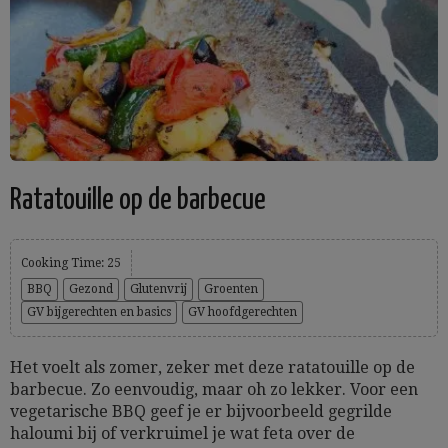
Ratatouille op de barbecue
Cooking Time: 25
BBQ
Gezond
Glutenvrij
Groenten
GV bijgerechten en basics
GV hoofdgerechten
Het voelt als zomer, zeker met deze ratatouille op de
barbecue. Zo eenvoudig, maar oh zo lekker. Voor een
vegetarische BBQ geef je er bijvoorbeeld gegrilde
haloumi bij of verkruimel je wat feta over de