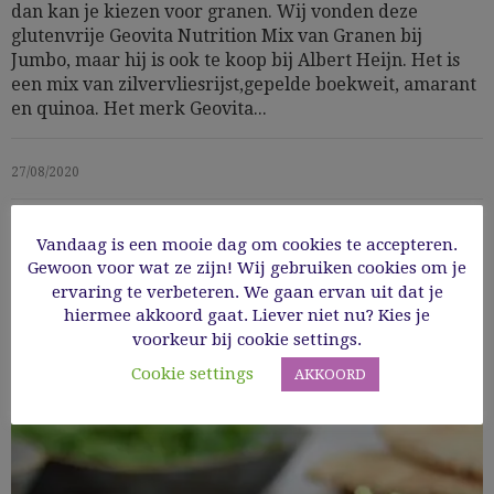
dan kan je kiezen voor granen. Wij vonden deze
glutenvrije Geovita Nutrition Mix van Granen bij
Jumbo, maar hij is ook te koop bij Albert Heijn. Het is
een mix van zilvervliesrijst,gepelde boekweit, amarant
en quinoa. Het merk Geovita...
27/08/2020
Read More
Vandaag is een mooie dag om cookies te accepteren.
Gewoon voor wat ze zijn! Wij gebruiken cookies om je
ervaring te verbeteren. We gaan ervan uit dat je
hiermee akkoord gaat. Liever niet nu? Kies je
voorkeur bij cookie settings.
Cookie settings
AKKOORD