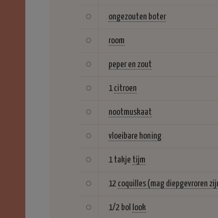
ongezouten boter
room
peper en zout
1
citroen
nootmuskaat
vloeibare honing
1 takje
tijm
12
coquilles (mag diepgevroren zij
1/2 bol
look