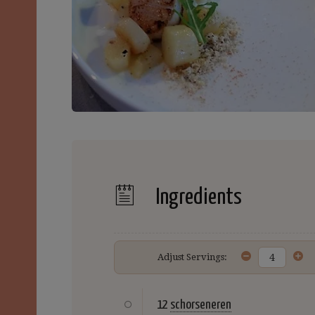
Ingredients
Adjust Servings:
12
schorseneren