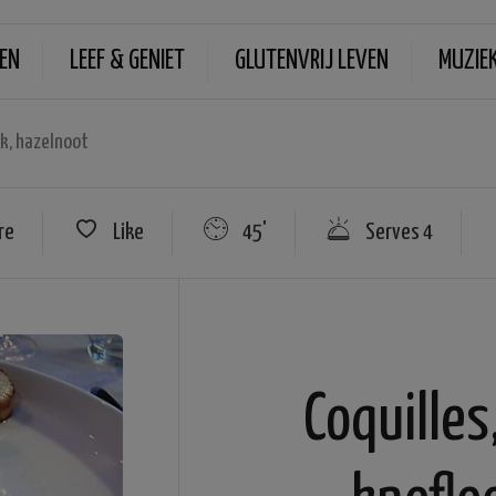
EN
LEEF & GENIET
GLUTENVRIJ LEVEN
MUZIE
ok, hazelnoot
re
Like
45'
Serves 4
Coquilles