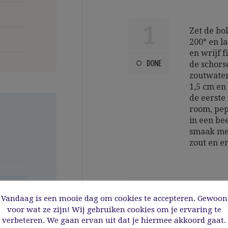
1
Zet de bo
200° en la
en wrijf f
DONE
de schors
zoutwater.
1,5 cm en
de eerste 
room, pep
in een be
smaak met
zout en en
Vandaag is een mooie dag om cookies te accepteren. Gewoon
t
2
voor wat ze zijn! Wij gebruiken cookies om je ervaring te
Bak de me
a
verbeteren. We gaan ervan uit dat je hiermee akkoord gaat.
coquilles 