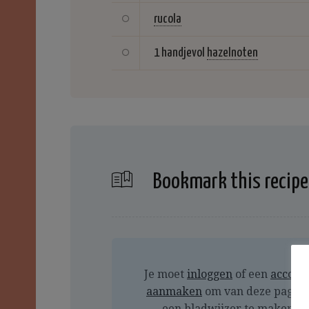
rucola
1 handjevol
hazelnoten
Bookmark this recipe
Je moet
inloggen
of een
accoun
aanmaken
om van deze pagin
een bladwijzer te maken