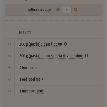
Adjust Servings:
DE PASTA
200 g
(pasta)bloem tipo 00
200 g
(pasta)bloem semola di grano duro
4
bio eieren
1 eetlepel
melk
1 mespunt
zout