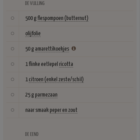
DE VULLING
500 g
flespompoen (butternut)
olijfolie
50 g
amarettikoekjes
1 flinke eetlepel
ricotta
1
citroen (enkel zeste/schil)
25 g
parmezaan
naar smaak
peper en zout
DE EEND