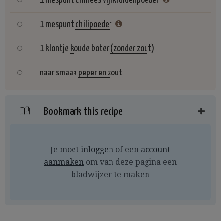
1 mespunt
Chinees vijfkruidenpoeder
1 mespunt
chilipoeder
1 klontje
koude boter (zonder zout)
naar smaak
peper en zout
Bookmark this recipe
Je moet
inloggen
of een
account
aanmaken
om van deze pagina een
bladwijzer te maken