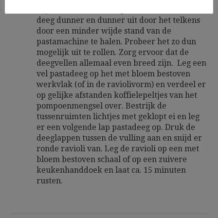
wijdste stand, door de pastamachine. Rol het
deeg dunner en dunner uit door het telkens
door een minder wijde stand van de
pastamachine te halen. Probeer het zo dun
mogelijk uit te rollen. Zorg ervoor dat de
deegvellen allemaal even breed zijn. Leg een
vel pastadeeg op het met bloem bestoven
werkvlak (of in de raviolivorm) en verdeel er
op gelijke afstanden koffielepeltjes van het
pompoenmengsel over. Bestrijk de
tussenruimten lichtjes met geklopt ei en leg
er een volgende lap pastadeeg op. Druk de
deeglappen tussen de vulling aan en snijd er
ronde ravioli van. Leg de ravioli op een met
bloem bestoven schaal of op een zuivere
keukenhanddoek en laat ca. 15 minuten
rusten.