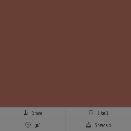
Share
Like
1
90'
Serves 4