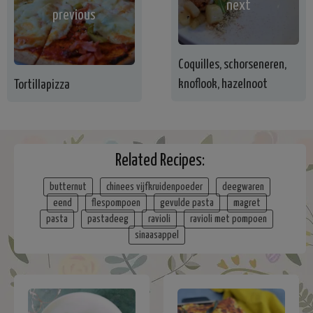
next
previous
Coquilles, schorseneren,
knoflook, hazelnoot
Tortillapizza
Related Recipes:
butternut
chinees vijfkruidenpoeder
deegwaren
eend
flespompoen
gevulde pasta
magret
pasta
pastadeeg
ravioli
ravioli met pompoen
sinaasappel