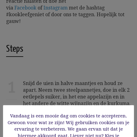
reactie nalaten of doe het
via
Facebook
of
Instagram
met de hashtag
#kookleefgeniet of door ons te taggen.
Hopelijk tot
gauw!
Steps
1
Snijd de uien in halve maantjes en houd ze
apart. Neem twee steelpannetjes, doe in elk 2
eetlepels suiker, in het ene appelazijn en in
het andere de witte wijnazijn en de kurkuma.
Je kunt ook voor allebei dezelfde azijn
Vandaag is een mooie dag om cookies te accepteren.
nemen. Voeg in elk pannetje een kopje water
Gewoon voor wat ze zijn! Wij gebruiken cookies om je
toe. Doe de witte ui bij het kurkuma mengsel
ervaring te verbeteren. We gaan ervan uit dat je
en de rode ui in het pannetje met appelazijn.
hiermee akkoord gaat. Liever niet nu? Kies je