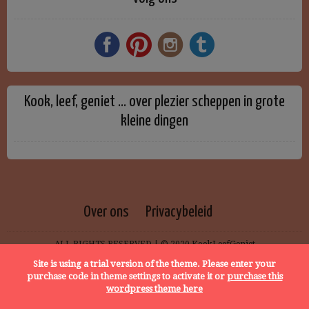
Kook, leef, geniet … over plezier scheppen in grote
kleine dingen
Over ons
Privacybeleid
ALL RIGHTS RESERVED | © 2020 KookLeefGeniet
Site is using a trial version of the theme. Please enter your
purchase code in theme settings to activate it or
purchase this
wordpress theme here
START READING MODE
ADD TO MEAL PLAN