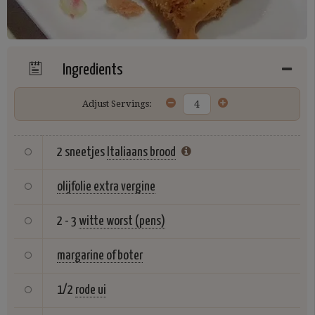
Ingredients
Adjust Servings:
2 sneetjes
Italiaans brood
olijfolie extra vergine
2 - 3
witte worst (pens)
margarine of boter
1/2
rode ui