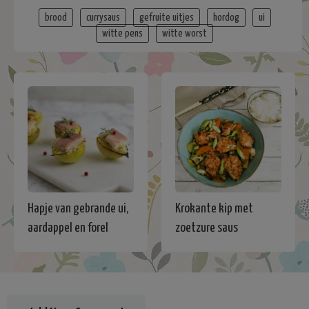
brood
currysaus
gefruite uitjes
hordog
ui
witte pens
witte worst
Hapje van gebrande ui,
Krokante kip met
aardappel en forel
zoetzure saus