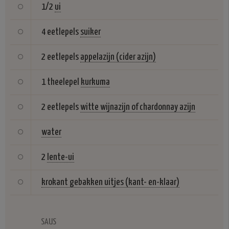
1/2
ui
4 eetlepels
suiker
2 eetlepels
appelazijn (cider azijn)
1 theelepel
kurkuma
2 eetlepels
witte wijnazijn of chardonnay azijn
water
2
lente-ui
krokant gebakken uitjes (kant- en-klaar)
SAUS