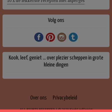
10 x de lekkerste recepten met asperges
Volg ons
Kook, leef, geniet … over plezier scheppen in grote
kleine dingen
Over ons
Privacybeleid
ALL RIGHTS RESERVED | © 2020 KookLeefGeniet