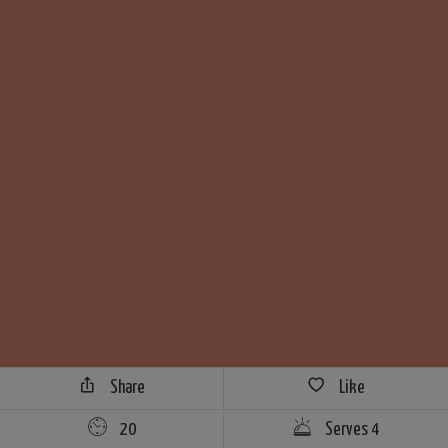
Share
Like
20
Serves 4