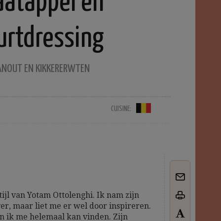
aatappel en
urtdressing
ANOUT EN KIKKERERWTEN
CUISINE:
tijl van Yotam Ottolenghi. Ik nam zijn
ver, maar liet me er wel door inspireren.
in ik me helemaal kan vinden. Zijn