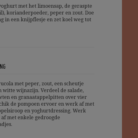
oghurt met het limoensap, de geraspte
hil), korianderpoeder, peper en zout. Doe
g in een knijpflesje en zet koel weg tot
ING
ucola met peper, zout, een scheutje
en witte wijnazijn. Verdeel de salade,
ten en granaatappelpitten over vier
chik de pompoen ervoer en werk af met
pelsiroop en yoghurtdressing. Werk
 af met enkele gedroogde
djes.