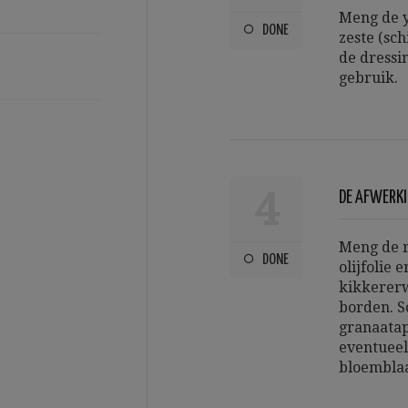
Meng de y
DONE
zeste (sc
de dressin
gebruik.
4
DE AFWERK
Meng de r
DONE
olijfolie 
kikkererw
borden. S
granaatap
eventueel
bloemblaa