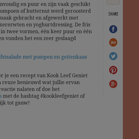
envoudig en puur en zijn vaak geschikt
spompoen of butternut werd geroosterd
SHARE
smaak gebracht en afgewerkt met
kkererwten en yoghurtdressing. De fris
in twee vormen, één keer puur en één
ten vonden het een zeer geslaagd
fstsalade met pompen en geitenkaas
r je een recept van Kook Leef Geniet
 reuze benieuwd wat jullie ervan
reactie nalaten of doe het
m
met de hashtag #kookleefgeniet of
ijk tot gauw!