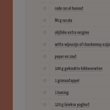
rode ras el hanout
80 g
rucola
olijfolie extra vergine
witte wijnazijn of chardonnay azijn
peper en zout
100 g
gekookte kikkererwten
1
granaatappel
1
honing
120 g
Griekse yoghurt