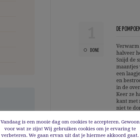
1
DE POMPOE
Verwarm d
DONE
halveer h
Snijd de 
maantjes 
een laagj
en bestroo
in de ove
Keer ze h
kant met 
niet te d
karamelis
kamertem
Vandaag is een mooie dag om cookies te accepteren. Gewoon
voor wat ze zijn! Wij gebruiken cookies om je ervaring te
verbeteren. We gaan ervan uit dat je hiermee akkoord gaat.