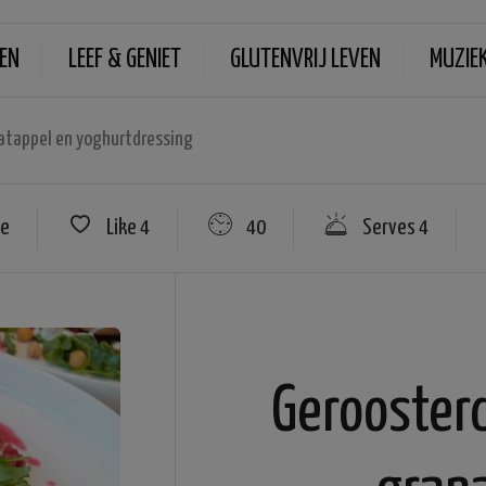
EN
LEEF & GENIET
GLUTENVRIJ LEVEN
MUZIE
atappel en yoghurtdressing
re
Like
4
40
Serves 4
Gerooster