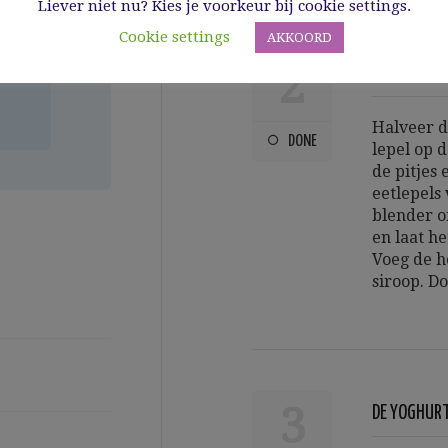
Liever niet nu? Kies je voorkeur bij cookie settings.
Cookie settings
AKKOORD
t
2
a
DE GRANAA
Halveer d
DONE
lepel op 
de pitjes 
eetlepels 
blender o
en laat he
Voeg de h
siroop. Do
3
DE YOGHUR