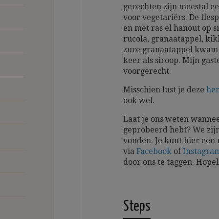
gerechten zijn meestal e
voor vegetariërs. De fle
en met ras el hanout op 
rucola, granaatappel, ki
zure granaatappel kwam 
keer als siroop. Mijn gas
voorgerecht.
Misschien lust je deze
her
ook wel.
Laat je ons weten wannee
geprobeerd hebt? We zijn
vonden. Je kunt hier een 
via
Facebook
of
Instagra
door ons te taggen.
Hopel
Steps