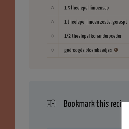
1,5 theelepel
limoensap
1 theelepel
limoen zeste, geraspt
1/2 theelepel
korianderpoeder
gedroogde bloembaadjes
Bookmark this recipe