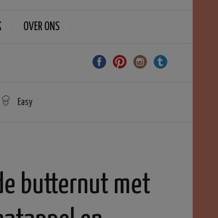
K
OVER ONS
Easy
de butternut met