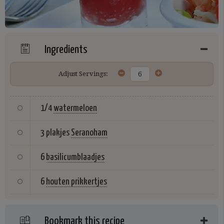
Ingredients
Adjust Servings:
1/4
watermeloen
3 plakjes
Seranoham
6
basilicumblaadjes
6
houten prikkertjes
Bookmark this recipe