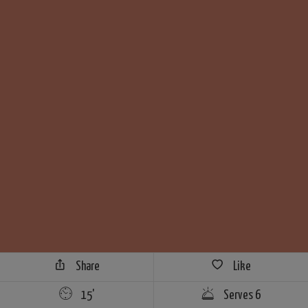
Share
Like
15'
Serves 6