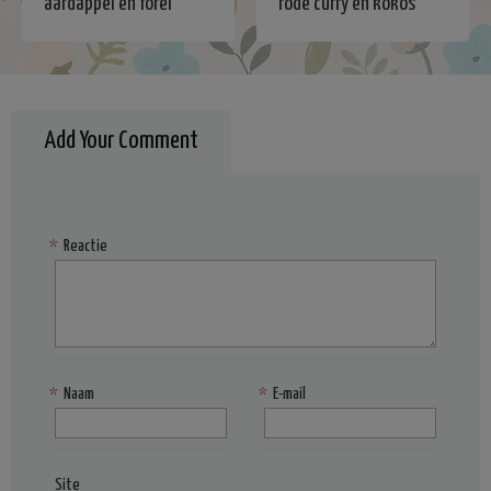
aardappel en forel
rode curry en kokos
Add Your Comment
*
Reactie
*
Naam
*
E-mail
Site