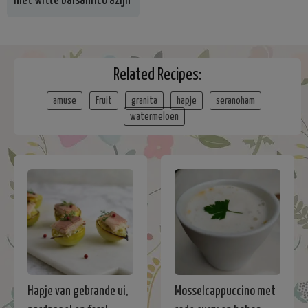
met witte balsamico azijn
Related Recipes:
amuse
Fruit
granita
hapje
seranoham
watermeloen
Hapje van gebrande ui,
Mosselcappuccino met