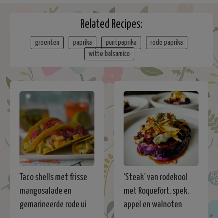
Related Recipes:
groenten
paprika
puntpaprika
rode paprika
witte balsamico
Taco shells met frisse
‘Steak’ van rodekool
mangosalade en
met Roquefort, spek,
gemarineerde rode ui
appel en walnoten