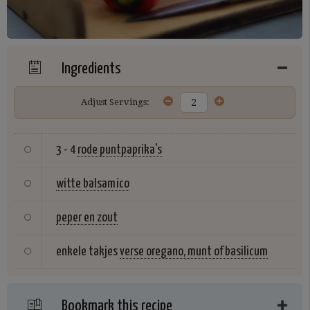
Ingredients
Adjust Servings:
3 - 4
rode puntpaprika's
witte balsamico
peper en zout
enkele takjes
verse oregano, munt of basilicum
Bookmark this recipe