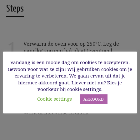
Steps
1
Verwarm de oven voor op 250°C. Leg de
paprika's op een bakplaat (eventueel
bakpapier onder leggen). Gaar ze ca. 20
Vandaag is een mooie dag om cookies te accepteren.
minuten bovenin de oven tot de schil zwart
Gewoon voor wat ze zijn! Wij gebruiken cookies om je
ziet. Haal ze uit de oven laat even afgedekt
ervaring te verbeteren. We gaan ervan uit dat je
afkoelen. Halveer de paprika's, verwijder
hiermee akkoord gaat. Liever niet nu? Kies je
stelen en zaden. Snijd ze in repen en doe in
voorkeur bij cookie settings.
een kom. Giet er 2 - 3 eetlepels balasmico
over, breng naar keuze op smaak met peper
Cookie settings
AKKOORD
en zout en laat minstens een uur trekken.
Werk af met verse kruiden.