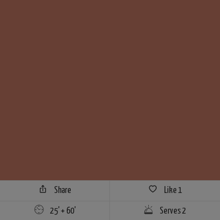
Share
Like
1
25' + 60'
Serves 2